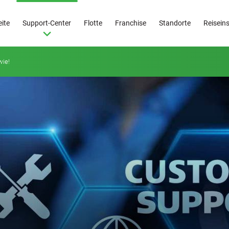
eite
Support-Center
Flotte
Franchise
Standorte
Reisein
 wie!