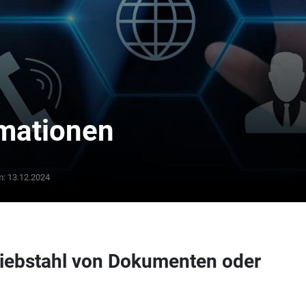
rmationen
Von
25
m:
13.12.2024
€/tag
Diebstahl von Dokumenten oder
SOMMER-RABATT