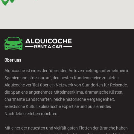
Bilbao - Intermodal Station
Cádiz - Train Station
Calpe - Downtown
Über uns
Castelldefels - City
Alquicoche ist eines der führenden Autovermietungsunternehmen in
Spanien und stolz darauf, den besten Kundenservice zu bieten.
Castellon - Train Station
Alquicoche verfügt über ein Netzwerk von Standorten für Reisende,
die Spaniens angenehmes Mittelmeerklima, dramatische Küsten,
Castro Urdiales - City
charmante Landschaften, reiche historische Vergangenheit,
eklektische Kultur, kulinarische Expertise und pulsierendes
Nachtleben erleben möchten.
Ciudad Real - Downtown
Mit einer der neuesten und vielfältigsten Flotten der Branche haben
Cordoba - Downtown