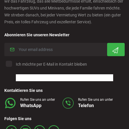
wir das Fahrzeug, das alle Mietbedürfnisse erfüllt, einschließlich der
hochwertigen SUVs und Minivans, die jede Familie fahren möchte.
Wir streben danach, bei jeder Vermietung Wert zu bieten (ein guter
Corralejo - Fuerteventura
Preis, ein tolles Fahrzeug und exzellenter Service).
Crevillente - City
Abonnieren Sie unseren Newsletter
Denia - Downtown/Port
Ich möchte per E-Mail in Kontakt bleiben
Estepona - City
Finestrat - Downtown
Kontaktieren Sie uns
Rufen Sie uns an unter
Rufen Sie uns an unter
Fuerteventura - Airport
WhatsApp
Telefon
Granada - Downtown
Folgen Sie uns