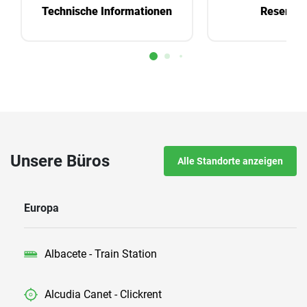
Technische Informationen
Reservie
Unsere Büros
Alle Standorte anzeigen
Europa
Albacete - Train Station
Alcudia Canet - Clickrent