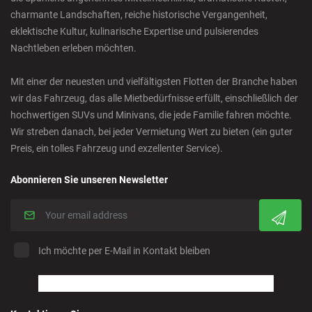
Castro Urdiales - City
charmante Landschaften, reiche historische Vergangenheit,
eklektische Kultur, kulinarische Expertise und pulsierendes
Nachtleben erleben möchten.
Ciudad Real - Downtown
Mit einer der neuesten und vielfältigsten Flotten der Branche haben
Cordoba - Downtown
wir das Fahrzeug, das alle Mietbedürfnisse erfüllt, einschließlich der
hochwertigen SUVs und Minivans, die jede Familie fahren möchte.
Wir streben danach, bei jeder Vermietung Wert zu bieten (ein guter
Corralejo - Fuerteventura
Preis, ein tolles Fahrzeug und exzellenter Service).
Crevillente - City
Abonnieren Sie unseren Newsletter
Denia - Downtown/Port
Ich möchte per E-Mail in Kontakt bleiben
Estepona - City
Finestrat - Downtown