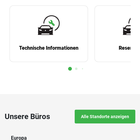
Technische Informationen
Reservie
Unsere Büros
Alle Standorte anzeigen
Europa