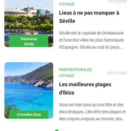
10/12/2024
VOYAGE
Lieux à ne pas manquer à
Séville
Séville est la capitale de l'Andalousie
Découvrez
et l'une des villes les plus historiques
Séville
d'Espagne. Située au sud du pays,
c'est la ville la plus peuplée de la
communauté andalouse et la
destination choisie par de nombreux
INSPIRATIONS DE
05/12/2024
touristes. On dit qu'elle a une
VOYAGE
couleur…
Les meilleures plages
d'Ibiza
Ibiza est bien plus qu'une fête et des
discothèques. L'île offre des plages et
Connaître Ibiza
des criques uniques au monde, des
endroits idéaux pour se détendre et