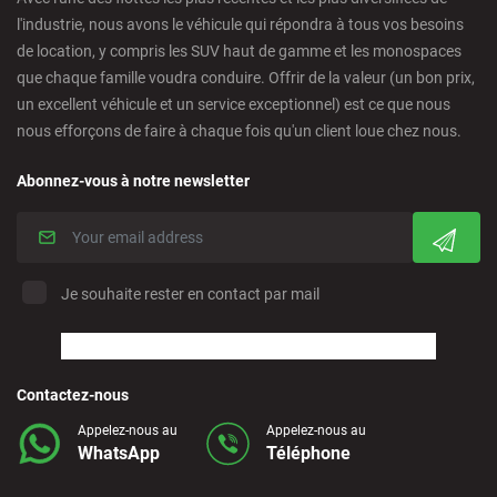
Cordoba - Downtown
l'industrie, nous avons le véhicule qui répondra à tous vos besoins
de location, y compris les SUV haut de gamme et les monospaces
que chaque famille voudra conduire. Offrir de la valeur (un bon prix,
Corralejo - Fuerteventura
un excellent véhicule et un service exceptionnel) est ce que nous
nous efforçons de faire à chaque fois qu'un client loue chez nous.
Crevillente - City
Abonnez-vous à notre newsletter
Denia - Downtown/Port
Estepona - City
Je souhaite rester en contact par mail
Finestrat - Downtown
Contactez-nous
Fuerteventura - Airport
Appelez-nous au
Appelez-nous au
WhatsApp
Téléphone
Granada - Downtown