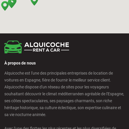
Bilbao - Intermodal Station
Cádiz - Train Station
Calpe - Downtown
À propos de nous
Castelldefels - City
Alquicoche est l'une des principales entreprises de location de
voitures en Espagne, fière de fournir le meilleur service client.
Castellon - Train Station
Alquicoche dispose d'un réseau de sites pour les voyageurs
souhaitant découvrir le climat méditerranéen agréable de l'Espagne,
Castro Urdiales - City
ses côtes spectaculaires, ses paysages charmants, son riche
héritage historique, sa culture éclectique, son expertise culinaire et
sa vie nocturne animée.
Ciudad Real - Downtown
Avec l'une des flottes les plus récentes et les plus diversifiées de