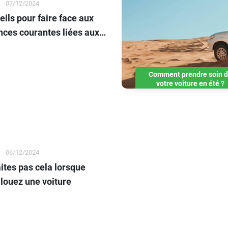
07/12/2024
ils pour faire face aux
nces courantes liées aux
ges
Comment prendre soin 
votre voiture en été ?
06/12/2024
ites pas cela lorsque
 louez une voiture