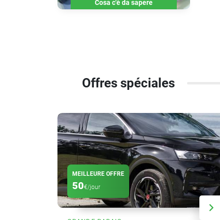
Cosa c'è da sapere
Offres spéciales
MEILLEURE OFFRE
50
€/jour