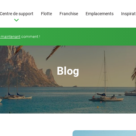
Centre de support
Flotte
Franchise
Emplacements
Inspira
 maintenant
comment !
Blog