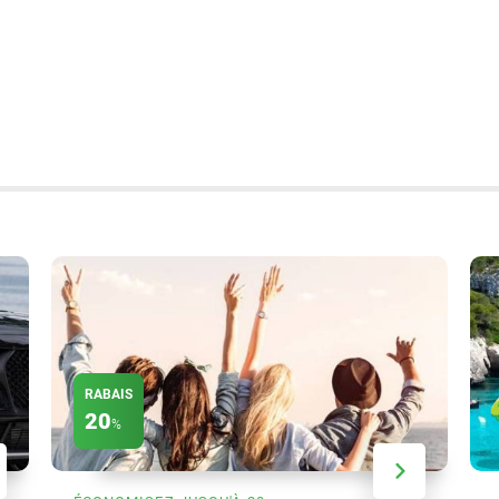
RABAIS
20
%