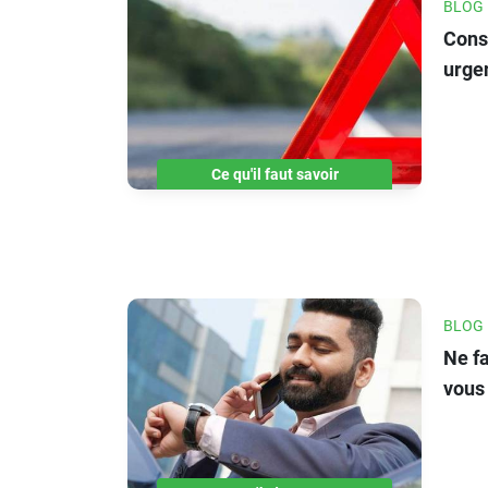
BLOG
Conse
urge
voya
Ce qu'il faut savoir
BLOG
Ne fa
vous