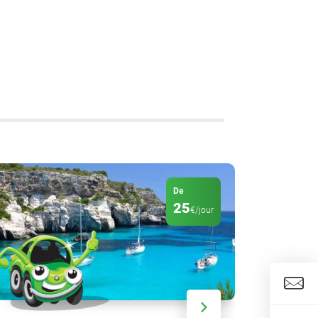
De
25
€/jour