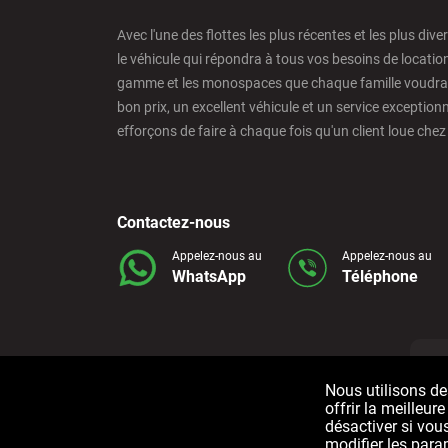
Avec l'une des flottes les plus récentes et les plus dive
Benidorm - Downtown
le véhicule qui répondra à tous vos besoins de locatio
gamme et les monospaces que chaque famille voudra co
bon prix, un excellent véhicule et un service exception
Bilbao - Barakaldo
efforçons de faire à chaque fois qu'un client loue chez
Bilbao - Airport
Contactez-nous
Bilbao - Intermodal Station
Appelez-nous au
Appelez-nous au
WhatsApp
Téléphone
Cádiz - Train Station
Nous utilisons de
Calpe - Downtown
offrir la meilleur
Tous droits réservés © 2006-2025 Alquicoche Rent a Car
désactiver si vous
modifier les para