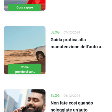
Cosa sapere
BLOG
07/12/2024
Guida pratica alla
manutenzione dell'auto a
noleggio in estate
Come
prendersi cura
della propria
auto in estate?
BLOG
06/12/2024
Non fate così quando
noleggiate un'auto