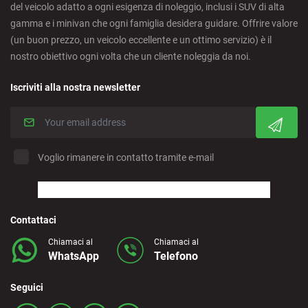
del veicolo adatto a ogni esigenza di noleggio, inclusi i SUV di alta
Cordoba - Downtown
gamma e i minivan che ogni famiglia desidera guidare. Offrire valore
(un buon prezzo, un veicolo eccellente e un ottimo servizio) è il
nostro obiettivo ogni volta che un cliente noleggia da noi.
Corralejo - Fuerteventura
Iscriviti alla nostra newsletter
Crevillente - City
Denia - Downtown/Port
Voglio rimanere in contatto tramite e-mail
Estepona - City
Finestrat - Downtown
Contattaci
Chiamaci al
Chiamaci al
WhatsApp
Telefono
Fuerteventura - Airport
Seguici
Granada - Downtown