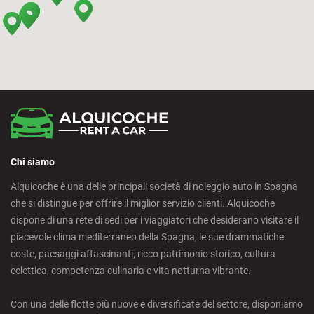
Bilbao - Airport
Bilbao - Intermodal Station
Cádiz - Train Station
Calpe - Downtown
Chi siamo
Castelldefels - City
Alquicoche è una delle principali società di noleggio auto in Spagna
che si distingue per offrire il miglior servizio clienti. Alquicoche
Castellon - Train Station
dispone di una rete di sedi per i viaggiatori che desiderano visitare il
piacevole clima mediterraneo della Spagna, le sue drammatiche
Castro Urdiales - City
coste, paesaggi affascinanti, ricco patrimonio storico, cultura
eclettica, competenza culinaria e vita notturna vibrante.
Ciudad Real - Downtown
Con una delle flotte più nuove e diversificate del settore, disponiamo