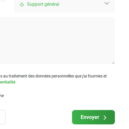
Support général
s au traitement des données personnelles que j'ai fournies et
entialité
che
Envoyer