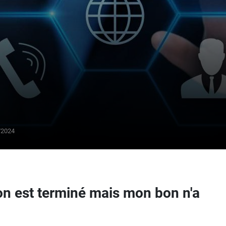
De
25
/2024
€/jour
on est terminé mais mon bon n'a
RÉDUCTION POUR L'ÉTÉ