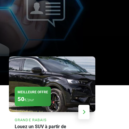
MEILLEURE OFFRE
RABAIS
50
20
€/jour
%
GRANDE RABAIS
ÉCONOMISEZ
Louez un SUV à partir de
Offre de lo