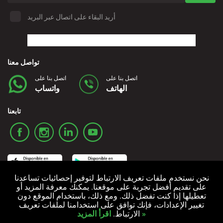
Denia - Downtown/Port
أريد البقاء على اتصال عبر البريد
Estepona - City
تواصل معنا
Finestrat - Downtown
اتصل بنا على
اتصل بنا على
الهاتف
واتساب
Fuerteventura - Airport
تابعنا
Granada - Downtown
Granada - Downtown
نحن نستخدم ملفات تعريف الارتباط لتوفير إحصائيات تساعدنا
على تقديم أفضل تجربة على موقعنا. يمكنك معرفة المزيد أو
Guadalajara - Downtown
تعطيلها إذا كنت تفضل ذلك. ومع ذلك، باستخدام الموقع دون
سياسة ملفات تعريف الارتباط
سياسة الخصوصية
الشروط والأحكام
تغيير الإعدادات، فإنك توافق على استخدامنا لملفات تعريف
اقرأ المزيد »
الارتباط.
جميع الحقوق محفوظة © 2006-2024 Alquicoche Rent a Car
Ibiza - Airport