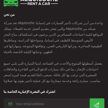
Calpe - Downtown
من نحن
Castelldefels - City
تعد شركة Alquicoche واحدة من أبرز شركات تأجير السيارات في إسبانيا،
والتي تفخر بتقديم أفضل خدمة للعملاء. تمتلك Alquicoche شبكة من
Castellon - Train Station
المواقع لتلبية احتياجات المسافرين الذين يرغبون في استكشاف مناخ البحر
الأبيض المتوسط اللطيف في إسبانيا، وسواحلها الدرامية، ومناظرها
Castro Urdiales - City
الطبيعية الساحرة، وتراثها التاريخي الغني، وثقافتها المتنوعة، ومهاراتها في
الطهي، وحياتها الليلية النابضة بالحياة.
Ciudad Real - Downtown
بفضل أسطولها المتنوع والأحدث في الصناعة، لدينا السيارة التي تلبي جميع
احتياجات الإيجار، بما في ذلك سيارات الدفع الرباعي الفاخرة والحافلات
Cordoba - Downtown
الصغيرة التي ترغب بها كل عائلة. نسعى دائمًا لتقديم قيمة كبيرة (سعر
مناسب، سيارة رائعة وخدمة ممتازة) مع كل عملية تأجير يقوم بها عملاؤنا.
Corralejo - Fuerteventura
اشترك في النشرة الإخبارية الخاصة بنا
Crevillente - City