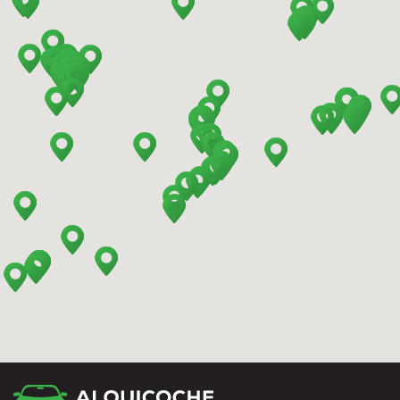
Barcelona - Mataro
Barcelona - Terrassa
Benidorm - Downtown
Bilbao - Barakaldo
Bilbao - Airport
Bilbao - Intermodal Station
Cádiz - Train Station