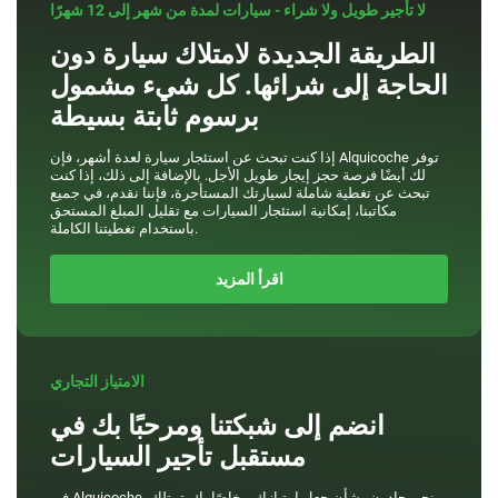
لا تأجير طويل ولا شراء - سيارات لمدة من شهر إلى 12 شهرًا
الطريقة الجديدة لامتلاك سيارة دون
الحاجة إلى شرائها. كل شيء مشمول
برسوم ثابتة بسيطة
إذا كنت تبحث عن استئجار سيارة لعدة أشهر، فإن Alquicoche توفر
لك أيضًا فرصة حجز إيجار طويل الأجل. بالإضافة إلى ذلك، إذا كنت
تبحث عن تغطية شاملة لسيارتك المستأجرة، فإننا نقدم، في جميع
مكاتبنا، إمكانية استئجار السيارات مع تقليل المبلغ المستحق
باستخدام تغطيتنا الكاملة.
اقرأ المزيد
الامتياز التجاري
انضم إلى شبكتنا ومرحبًا بك في
مستقبل تأجير السيارات
في Alquicoche، نحن جادون بشأن جعل امتيازك... خاصًا بك. تمتلك