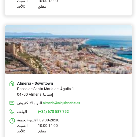
10:00-13:00
السبت:
مغلق
الأحد:
Almería - Downtown
Paseo de Santa María del Águila 1
04700 Almería, إسبانيا
almeria@alquicoche.es
البريد الإلكتروني
(+34) 678 587 752
الهاتف
09:30-20:30
الإثنين-الجمعة:
10:00-14:00
السبت:
مغلق
الأحد: