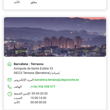
مغلق
الأحد:
Barcelona - Terrassa
Avinguda de Santa Eulàlia 53
08223 Terrassa (Barcelona), إسبانيا
barcelona.terrassa@alquicoche.es
البريد الإلكتروني
(+34) 936 598 977
الهاتف
09:30-20:30
الإثنين-الجمعة:
10:00-14:00
السبت:
00:00-00:00
الأحد: