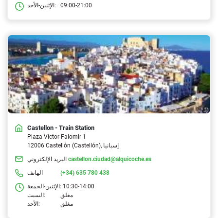
09:00-21:00
الإثنين-الأحد:
Castellon - Train Station
Plaza Víctor Falomir 1
12006 Castellón (Castellón), إسبانيا
castellon.ciudad@alquicoche.es
البريد الإلكتروني
(+34) 635 780 438
الهاتف
10:30-14:00
الإثنين-الجمعة:
مغلق
السبت:
مغلق
الأحد: