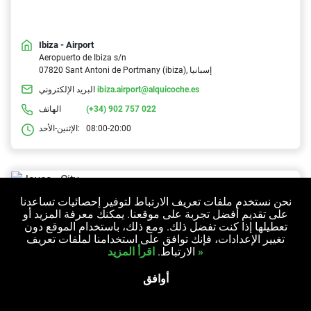
Ibiza - Airport
Aeropuerto de Ibiza s/n
07820 Sant Antoni de Portmany (ibiza), إسبانيا
ibiza.airport@alquicoche.es
البريد الإلكتروني
(+34) 902 757 022
الهاتف
08:00-20:00
الإثنين-الأحد:
نحن نستخدم ملفات تعريف الارتباط لتوفير إحصائيات تساعدنا
على تقديم أفضل تجربة على موقعنا. يمكنك معرفة المزيد أو
تعطيلها إذا كنت تفضل ذلك. ومع ذلك، باستخدام الموقع دون
تغيير الإعدادات، فإنك توافق على استخدامنا لملفات تعريف
اقرأ المزيد »
الارتباط.
أوافق
Javea - City