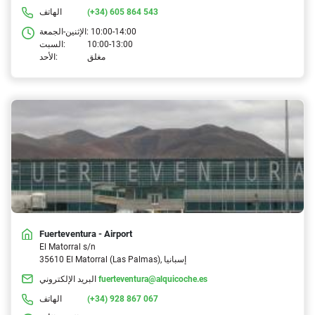
(+34) 605 864 543
الهاتف
10:00-14:00
الإثنين-الجمعة:
10:00-13:00
السبت:
مغلق
الأحد:
Fuerteventura - Airport
El Matorral s/n
35610 El Matorral (Las Palmas), إسبانيا
fuerteventura@alquicoche.es
البريد الإلكتروني
(+34) 928 867 067
الهاتف