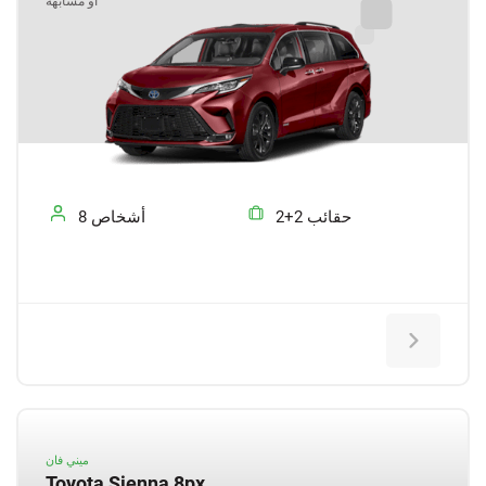
أو مشابهة
2+2 حقائب
8 أشخاص
ميني فان
Toyota Sienna 8px