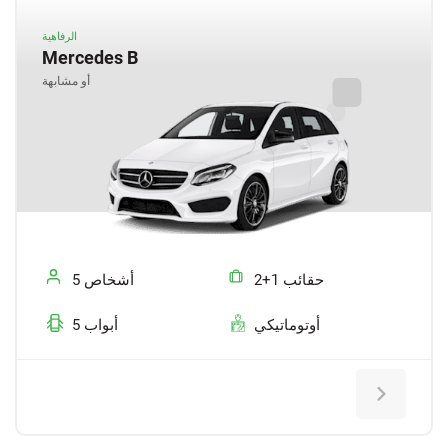
الرفاهية
Mercedes B
أو مشابهة
2+1 حقائب
5 أشخاص
أوتوماتيكي
5 أبواب