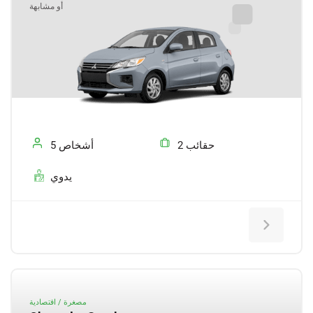
أو مشابهة
2 حقائب
5 أشخاص
يدوي
مصغرة / اقتصادية