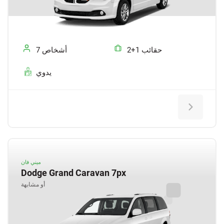
2+1 حقائب
7 أشخاص
يدوي
ميني فان
Dodge Grand Caravan 7px
أو مشابهة