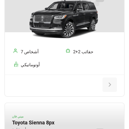
2+2 حقائب
7 أشخاص
أوتوماتيكي
ميني فان
Toyota Sienna 8px