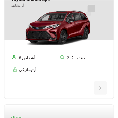
أو مشابهة
2+2 حقائب
8 أشخاص
أوتوماتيكي
ميني فان