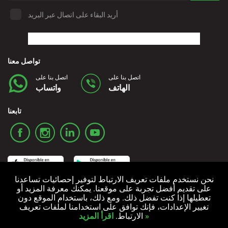
أريد البقاء على اتصال عبر البريد
تواصل معنا
اتصل بنا على
اتصل بنا على
الهاتف
واتساب
تابعنا
نحن نستخدم ملفات تعريف الارتباط لتوفير إحصائيات تساعدنا
على تقديم أفضل تجربة على موقعنا. يمكنك معرفة المزيد أو
تعطيلها إذا كنت تفضل ذلك. ومع ذلك، باستخدام الموقع دون
سياسة ملفات تعريف الارتباط
سياسة الخصوصية
الشروط والأحكام
تغيير الإعدادات، فإنك توافق على استخدامنا لملفات تعريف
اقرأ المزيد »
الارتباط.
جميع الحقوق محفوظة © 2006-2024 Alquicoche Rent a Car