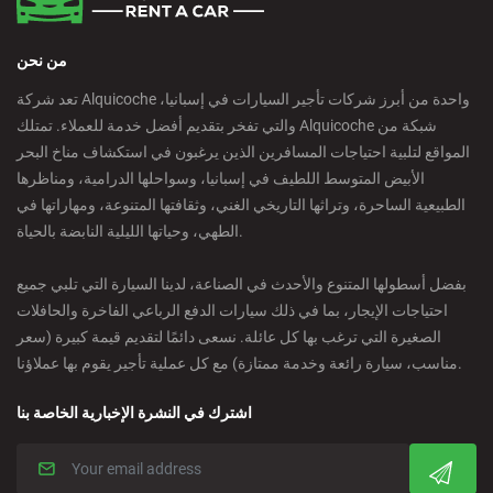
من نحن
تعد شركة Alquicoche واحدة من أبرز شركات تأجير السيارات في إسبانيا،
والتي تفخر بتقديم أفضل خدمة للعملاء. تمتلك Alquicoche شبكة من
المواقع لتلبية احتياجات المسافرين الذين يرغبون في استكشاف مناخ البحر
الأبيض المتوسط اللطيف في إسبانيا، وسواحلها الدرامية، ومناظرها
الطبيعية الساحرة، وتراثها التاريخي الغني، وثقافتها المتنوعة، ومهاراتها في
الطهي، وحياتها الليلية النابضة بالحياة.
بفضل أسطولها المتنوع والأحدث في الصناعة، لدينا السيارة التي تلبي جميع
احتياجات الإيجار، بما في ذلك سيارات الدفع الرباعي الفاخرة والحافلات
الصغيرة التي ترغب بها كل عائلة. نسعى دائمًا لتقديم قيمة كبيرة (سعر
مناسب، سيارة رائعة وخدمة ممتازة) مع كل عملية تأجير يقوم بها عملاؤنا.
اشترك في النشرة الإخبارية الخاصة بنا