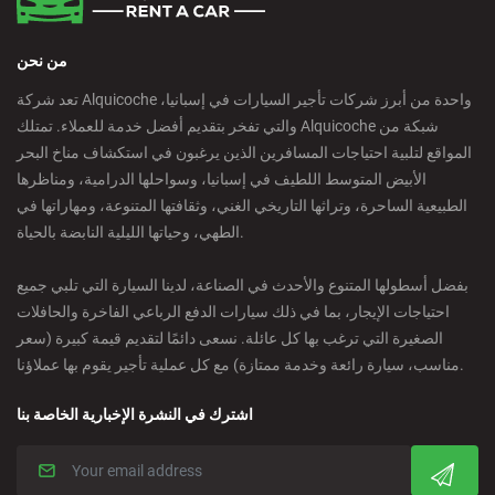
من نحن
تعد شركة Alquicoche واحدة من أبرز شركات تأجير السيارات في إسبانيا،
والتي تفخر بتقديم أفضل خدمة للعملاء. تمتلك Alquicoche شبكة من
المواقع لتلبية احتياجات المسافرين الذين يرغبون في استكشاف مناخ البحر
الأبيض المتوسط اللطيف في إسبانيا، وسواحلها الدرامية، ومناظرها
الطبيعية الساحرة، وتراثها التاريخي الغني، وثقافتها المتنوعة، ومهاراتها في
الطهي، وحياتها الليلية النابضة بالحياة.
بفضل أسطولها المتنوع والأحدث في الصناعة، لدينا السيارة التي تلبي جميع
احتياجات الإيجار، بما في ذلك سيارات الدفع الرباعي الفاخرة والحافلات
الصغيرة التي ترغب بها كل عائلة. نسعى دائمًا لتقديم قيمة كبيرة (سعر
مناسب، سيارة رائعة وخدمة ممتازة) مع كل عملية تأجير يقوم بها عملاؤنا.
اشترك في النشرة الإخبارية الخاصة بنا