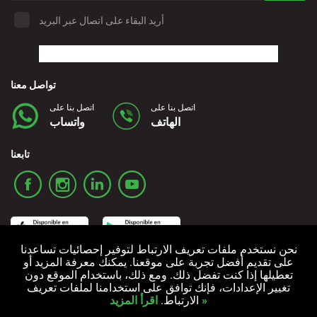
أريد البقاء على اتصال عبر البريد
تواصل معنا
اتصل بنا على
اتصل بنا على
الهاتف
واتساب
تابعنا
نحن نستخدم ملفات تعريف الارتباط لتوفير إحصائيات تساعدنا
على تقديم أفضل تجربة على موقعنا. يمكنك معرفة المزيد أو
تعطيلها إذا كنت تفضل ذلك. ومع ذلك، باستخدام الموقع دون
سياسة ملفات تعريف الارتباط
سياسة الخصوصية
الشروط والأحكام
تغيير الإعدادات، فإنك توافق على استخدامنا لملفات تعريف
اقرأ المزيد »
الارتباط.
جميع الحقوق محفوظة © 2006-2024 Alquicoche Rent a Car