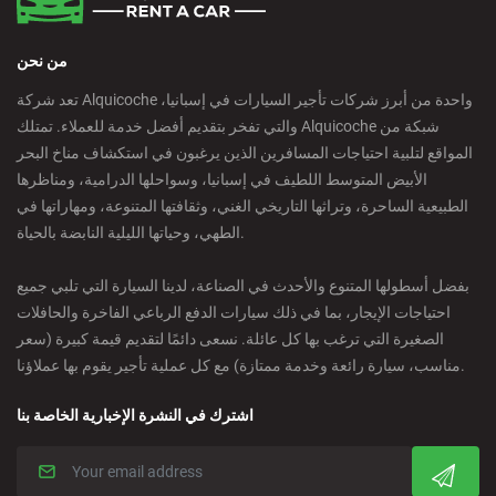
من نحن
تعد شركة Alquicoche واحدة من أبرز شركات تأجير السيارات في إسبانيا،
والتي تفخر بتقديم أفضل خدمة للعملاء. تمتلك Alquicoche شبكة من
المواقع لتلبية احتياجات المسافرين الذين يرغبون في استكشاف مناخ البحر
الأبيض المتوسط اللطيف في إسبانيا، وسواحلها الدرامية، ومناظرها
الطبيعية الساحرة، وتراثها التاريخي الغني، وثقافتها المتنوعة، ومهاراتها في
الطهي، وحياتها الليلية النابضة بالحياة.
بفضل أسطولها المتنوع والأحدث في الصناعة، لدينا السيارة التي تلبي جميع
احتياجات الإيجار، بما في ذلك سيارات الدفع الرباعي الفاخرة والحافلات
الصغيرة التي ترغب بها كل عائلة. نسعى دائمًا لتقديم قيمة كبيرة (سعر
مناسب، سيارة رائعة وخدمة ممتازة) مع كل عملية تأجير يقوم بها عملاؤنا.
اشترك في النشرة الإخبارية الخاصة بنا