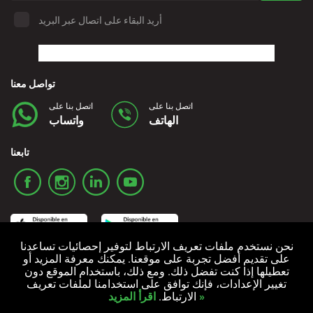
أريد البقاء على اتصال عبر البريد
تواصل معنا
اتصل بنا على
اتصل بنا على
الهاتف
واتساب
تابعنا
نحن نستخدم ملفات تعريف الارتباط لتوفير إحصائيات تساعدنا
على تقديم أفضل تجربة على موقعنا. يمكنك معرفة المزيد أو
تعطيلها إذا كنت تفضل ذلك. ومع ذلك، باستخدام الموقع دون
سياسة ملفات تعريف الارتباط
سياسة الخصوصية
الشروط والأحكام
تغيير الإعدادات، فإنك توافق على استخدامنا لملفات تعريف
اقرأ المزيد »
الارتباط.
جميع الحقوق محفوظة © 2006-2024 Alquicoche Rent a Car