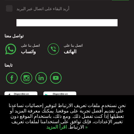
أريد البقاء على اتصال عبر البريد
تواصل معنا
اتصل بنا على
اتصل بنا على
الهاتف
واتساب
تابعنا
نحن نستخدم ملفات تعريف الارتباط لتوفير إحصائيات تساعدنا
على تقديم أفضل تجربة على موقعنا. يمكنك معرفة المزيد أو
تعطيلها إذا كنت تفضل ذلك. ومع ذلك، باستخدام الموقع دون
سياسة ملفات تعريف الارتباط
سياسة الخصوصية
الشروط والأحكام
تغيير الإعدادات، فإنك توافق على استخدامنا لملفات تعريف
اقرأ المزيد »
الارتباط.
جميع الحقوق محفوظة © 2006-2024 Alquicoche Rent a Car