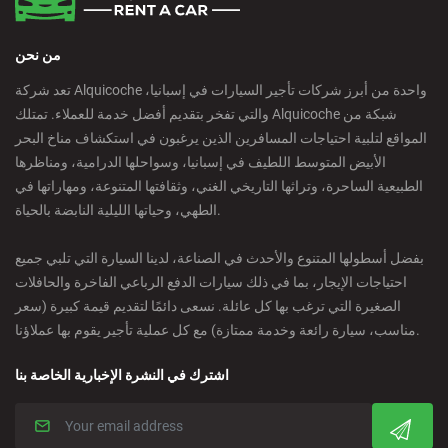
من نحن
تعد شركة Alquicoche واحدة من أبرز شركات تأجير السيارات في إسبانيا،
والتي تفخر بتقديم أفضل خدمة للعملاء. تمتلك Alquicoche شبكة من
المواقع لتلبية احتياجات المسافرين الذين يرغبون في استكشاف مناخ البحر
الأبيض المتوسط اللطيف في إسبانيا، وسواحلها الدرامية، ومناظرها
الطبيعية الساحرة، وتراثها التاريخي الغني، وثقافتها المتنوعة، ومهاراتها في
الطهي، وحياتها الليلية النابضة بالحياة.
بفضل أسطولها المتنوع والأحدث في الصناعة، لدينا السيارة التي تلبي جميع
احتياجات الإيجار، بما في ذلك سيارات الدفع الرباعي الفاخرة والحافلات
الصغيرة التي ترغب بها كل عائلة. نسعى دائمًا لتقديم قيمة كبيرة (سعر
مناسب، سيارة رائعة وخدمة ممتازة) مع كل عملية تأجير يقوم بها عملاؤنا.
اشترك في النشرة الإخبارية الخاصة بنا