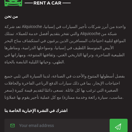
من نحن
تعد شركة Alquicoche واحدة من أبرز شركات تأجير السيارات في إسبانيا،
والتي تفخر بتقديم أفضل خدمة للعملاء. تمتلك Alquicoche شبكة من
المواقع لتلبية احتياجات المسافرين الذين يرغبون في استكشاف مناخ البحر
الأبيض المتوسط اللطيف في إسبانيا، وسواحلها الدرامية، ومناظرها
الطبيعية الساحرة، وتراثها التاريخي الغني، وثقافتها المتنوعة، ومهاراتها في
الطهي، وحياتها الليلية النابضة بالحياة.
بفضل أسطولها المتنوع والأحدث في الصناعة، لدينا السيارة التي تلبي جميع
احتياجات الإيجار، بما في ذلك سيارات الدفع الرباعي الفاخرة والحافلات
الصغيرة التي ترغب بها كل عائلة. نسعى دائمًا لتقديم قيمة كبيرة (سعر
مناسب، سيارة رائعة وخدمة ممتازة) مع كل عملية تأجير يقوم بها عملاؤنا.
اشترك في النشرة الإخبارية الخاصة بنا