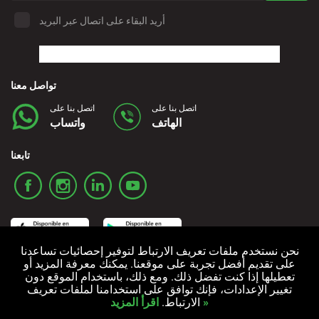
أريد البقاء على اتصال عبر البريد
تواصل معنا
اتصل بنا على
اتصل بنا على
الهاتف
واتساب
تابعنا
نحن نستخدم ملفات تعريف الارتباط لتوفير إحصائيات تساعدنا
على تقديم أفضل تجربة على موقعنا. يمكنك معرفة المزيد أو
تعطيلها إذا كنت تفضل ذلك. ومع ذلك، باستخدام الموقع دون
سياسة ملفات تعريف الارتباط
سياسة الخصوصية
الشروط والأحكام
تغيير الإعدادات، فإنك توافق على استخدامنا لملفات تعريف
اقرأ المزيد »
الارتباط.
جميع الحقوق محفوظة © 2006-2024 Alquicoche Rent a Car