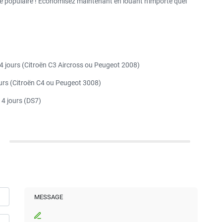
e populaire ! Économisez maintenant en louant n'importe quel
RÉDUCTION POUR L'ÉTÉ
Les avantages de la
location de voiture en été
 4 jours (Citroën C3 Aircross ou Peugeot 2008)
ours (Citroën C4 ou Peugeot 3008)
 4 jours (DS7)
MESSAGE