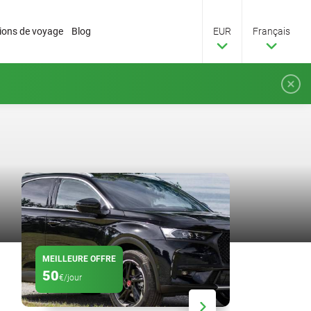
tions de voyage
Blog
EUR
Français
MEILLEURE OFFRE
RABAIS
50
20
€/jour
%