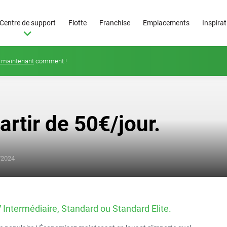
Centre de support
Flotte
Franchise
Emplacements
Inspira
 maintenant
comment !
rtir de 50€/jour.
De
25
/2024
€/jour
ntermédiaire, Standard ou Standard Elite.