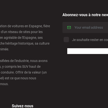
Abonnez-vous à notre new
ation de voitures en Espagne, fière
e d'un réseau de sites pour les
en agréable de l'Espagne, ses
Je souhaite rester en co
he héritage historique, sa culture
animée.
rsifiées de l'industrie, nous avons
n, y compris les SUV haut de
nduire. Offrir de la valeur (un
nel) est ce que nous nous
 nous.
Suivez-nous