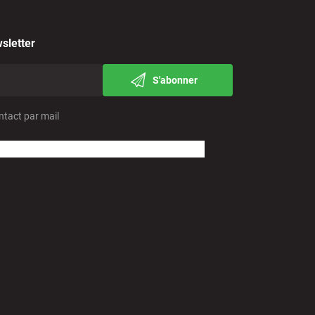
sletter
S'abonner
ntact par mail