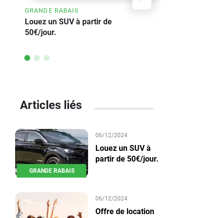
GRANDE RABAIS
ÉCONOMISEZ
Louez un SUV à partir de
Offre de lo
50€/jour.
voiture he
Articles liés
06/12/2024
Louez un SUV à
partir de 50€/jour.
GRANDE RABAIS
06/12/2024
Offre de location