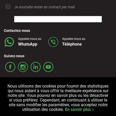
Estepona - City
Je souhaite rester en contact par mail
Finestrat - Downtown
Contactez-nous
Fuerteventura - Airport
Appelez-nous au
Appelez-nous au
WhatsApp
Téléphone
Granada - Downtown
Suivez-nous
Granada - Downtown
Guadalajara - Downtown
Nous utilisons des cookies pour fournir des statistiques
qui nous aident à vous offrir la meilleure expérience sur
Ibiza - Airport
notre site. Vous pouvez en savoir plus ou les désactiver
Termes et conditions
Politique de confidentialité
Cookies
si vous préférez. Cependant, en continuant à utiliser le
site sans modifier les paramètres, vous acceptez notre
utilisation des cookies.
En savoir plus »
Javea - City
Tous droits réservés © 2006-2025 Alquicoche Rent a Car