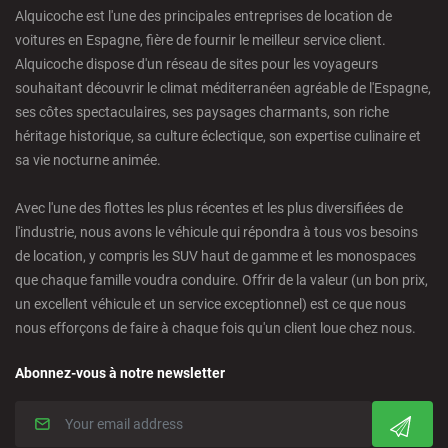
Alquicoche est l'une des principales entreprises de location de
voitures en Espagne, fière de fournir le meilleur service client.
Castellon - Train Station
Alquicoche dispose d'un réseau de sites pour les voyageurs
souhaitant découvrir le climat méditerranéen agréable de l'Espagne,
Castro Urdiales - City
ses côtes spectaculaires, ses paysages charmants, son riche
héritage historique, sa culture éclectique, son expertise culinaire et
sa vie nocturne animée.
Ciudad Real - Downtown
Avec l'une des flottes les plus récentes et les plus diversifiées de
Cordoba - Downtown
l'industrie, nous avons le véhicule qui répondra à tous vos besoins
de location, y compris les SUV haut de gamme et les monospaces
que chaque famille voudra conduire. Offrir de la valeur (un bon prix,
Corralejo - Fuerteventura
un excellent véhicule et un service exceptionnel) est ce que nous
nous efforçons de faire à chaque fois qu'un client loue chez nous.
Crevillente - City
Abonnez-vous à notre newsletter
Denia - Downtown/Port