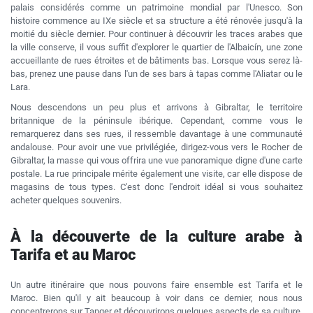
palais considérés comme un patrimoine mondial par l'Unesco. Son
histoire commence au IXe siècle et sa structure a été rénovée jusqu'à la
moitié du siècle dernier. Pour continuer à découvrir les traces arabes que
la ville conserve, il vous suffit d'explorer le quartier de l'Albaicín, une zone
accueillante de rues étroites et de bâtiments bas. Lorsque vous serez là-
bas, prenez une pause dans l'un de ses bars à tapas comme l'Aliatar ou le
Lara.
Nous descendons un peu plus et arrivons à Gibraltar, le territoire
britannique de la péninsule ibérique. Cependant, comme vous le
remarquerez dans ses rues, il ressemble davantage à une communauté
andalouse. Pour avoir une vue privilégiée, dirigez-vous vers le Rocher de
Gibraltar, la masse qui vous offrira une vue panoramique digne d'une carte
postale. La rue principale mérite également une visite, car elle dispose de
magasins de tous types. C'est donc l'endroit idéal si vous souhaitez
acheter quelques souvenirs.
À la découverte de la culture arabe à
Tarifa et au Maroc
Un autre itinéraire que nous pouvons faire ensemble est Tarifa et le
Maroc. Bien qu'il y ait beaucoup à voir dans ce dernier, nous nous
concentrerons sur Tanger et découvrirons quelques aspects de sa culture.