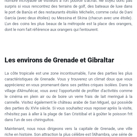
nombre incroyable de visiteurs à fort pouvoir d'achat. Ne soyez donc pas
surpris si vous rencontrez des terrains de golf, des bateaux de luxe dans
le port de Banús et des restaurants étoilés Michelin, comme celui de Dani
García (avec deux étoiles) ou Messina et Skina (chacun avec une étoile).
L'un des coins les plus beaux de la métropole est la place des orangers,
dont le nom fait référence aux orangers qui l'entourent.
Les environs de Grenade et Gibraltar
La côte tropicale est une zone incontournable, l'une des parties les plus
caractéristiques de Grenade. Vous y trouverez un climat doux que vous
apprécierez en vous promenant dans ses petites criques isolées. Dans le
village d'Almuñécar, vous avez l'opportunité de profiter d'activités comme
le cinéma en plein air ou de boire un verre frais de lait meringué à la
cannelle. Visitez également le château arabe de San Miguel, qui possède
des parties du XVIe siècle. Si vous souhaitez vous reposer après la visite,
n'hésitez pas à aller à la plage de San Cristóbal et à goûter le poisson frit
dans l'un de ses chiringuitos.
Maintenant, nous nous dirigeons vers la capitale de Grenade, une ville
riche en histoire. Son attraction la plus célèbre est l'Alhambra, une série de