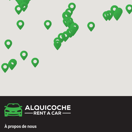
Barcelona - Terrassa
Benidorm - Downtown
Bilbao - Barakaldo
Bilbao - Airport
Bilbao - Intermodal Station
Cádiz - Train Station
Calpe - Downtown
À propos de nous
Castelldefels - City