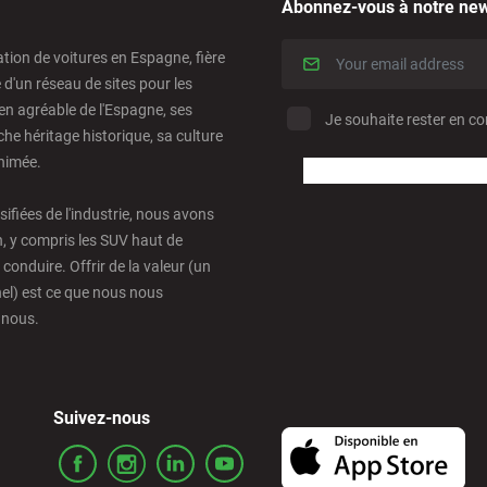
Abonnez-vous à notre new
ation de voitures en Espagne, fière
e d'un réseau de sites pour les
en agréable de l'Espagne, ses
Je souhaite rester en co
he héritage historique, sa culture
animée.
rsifiées de l'industrie, nous avons
n, y compris les SUV haut de
nduire. Offrir de la valeur (un
nel) est ce que nous nous
 nous.
Suivez-nous