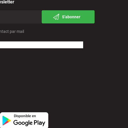
sletter
S'abonner
ntact par mail