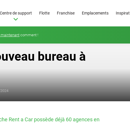
Centre de support
Flotte
Franchise
Emplacements
Inspira
 maintenant
comment !
ouveau bureau à
De
25
/2024
€/jour
coche Rent a Car possède déjà 60 agences en