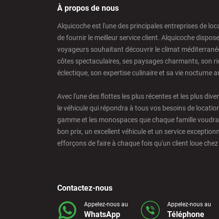
Barcelona - Sants Train Station
À propos de nous
Alquicoche est l'une des principales entreprises de loc
Barcelona - Mataro
de fournir le meilleur service client. Alquicoche dispos
voyageurs souhaitant découvrir le climat méditerrané
côtes spectaculaires, ses paysages charmants, son ric
Barcelona - Terrassa
éclectique, son expertise culinaire et sa vie nocturne 
Avec l'une des flottes les plus récentes et les plus dive
Benidorm - Downtown
le véhicule qui répondra à tous vos besoins de locatio
gamme et les monospaces que chaque famille voudra co
bon prix, un excellent véhicule et un service exception
Bilbao - Barakaldo
efforçons de faire à chaque fois qu'un client loue chez
Bilbao - Airport
Contactez-nous
Bilbao - Intermodal Station
Appelez-nous au
Appelez-nous au
WhatsApp
Téléphone