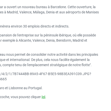
Car a ouvert un nouveau bureau à Barcelone. Cette ouverture, la
RÉDUCTION POUR L'ÉTÉ
ertes à Madrid, Valence, Málaga, Denia et aux aéroports de Manises
Les avantages de la
location de voiture en été
nérera environ 30 emplois directs et indirects.
pansion de l'entreprise sur la péninsule ibérique, où elle possède
ar exemple à Alicante, Valence, Denia, Benidorm, Madrid et
eau nous permet de consolider notre activité dans les principales
que et international. De plus, cela nous facilite également la
ts, compte tenu de l'emplacement stratégique de notre flotte".
Faro et Lisbonne au Portugal.
uicoche, vous pouvez cliquer
ici
.