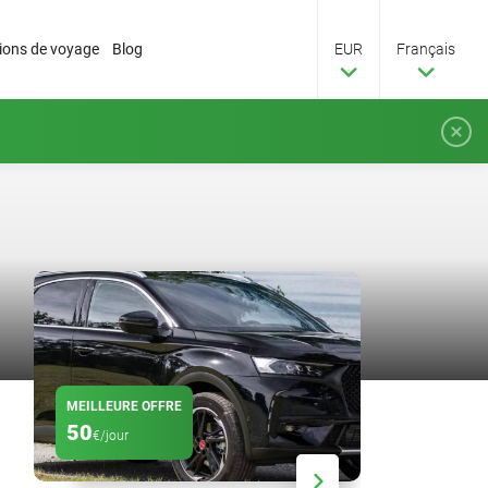
tions de voyage
Blog
EUR
Français
MEILLEURE OFFRE
RABAIS
50
20
€/jour
%