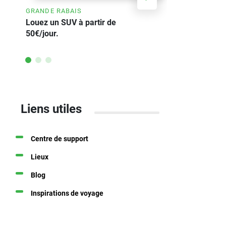
GRANDE RABAIS
ÉCONOMISEZ
Louez un SUV à partir de
Offre de lo
50€/jour.
voiture he
Liens utiles
Centre de support
Lieux
Blog
Inspirations de voyage