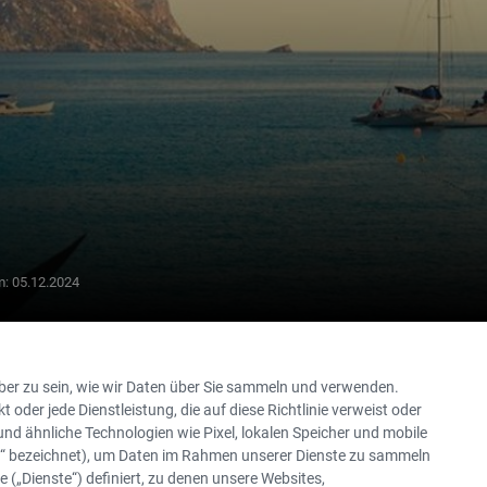
Von
25
m:
05.12.2024
€/tag
über zu sein, wie wir Daten über Sie sammeln und verwenden.
t oder jede Dienstleistung, die auf diese Richtlinie verweist oder
nd ähnliche Technologien wie Pixel, lokalen Speicher und mobile
es“ bezeichnet), um Daten im Rahmen unserer Dienste zu sammeln
SOMMER-RABATT
 („Dienste“) definiert, zu denen unsere Websites,