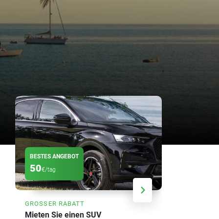
BESTES ANGEBOT
RABATT
50
20
€/tag
%
GROSSER RABATT
SPAREN SIE
Mieten Sie einen SUV
Wöchentlic