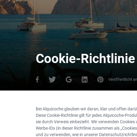
Cookie-Richtlinie
Veröffentlicht a
Bei Alquicoche glauben wir daran, klar und offen dar
Diese Cookie-Richtlinie gilt für jedes Alquicoche-Produk
sie durch Verweis einbezieht. Wir verwenden Cookies u
Werbe-IDs (in dieser Richtlinie zusammen als „Cooki
und zu verwenden, wie in unserer Datenschutzrichtlinie