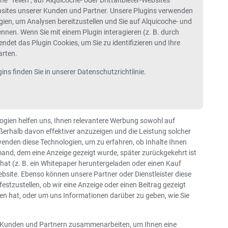
e "Teilen", auf Alquicoche- oder Drittanbieter-Websites
sites unserer Kunden und Partner. Unsere Plugins verwenden
ien, um Analysen bereitzustellen und Sie auf Alquicoche- und
ennen. Wenn Sie mit einem Plugin interagieren (z. B. durch
endet das Plugin Cookies, um Sie zu identifizieren und Ihre
arten.
ins finden Sie in unserer Datenschutzrichtlinie.
ogien helfen uns, Ihnen relevantere Werbung sowohl auf
ßerhalb davon effektiver anzuzeigen und die Leistung solcher
enden diese Technologien, um zu erfahren, ob Inhalte Ihnen
and, dem eine Anzeige gezeigt wurde, später zurückgekehrt ist
hat (z. B. ein Whitepaper heruntergeladen oder einen Kauf
ebsite. Ebenso können unsere Partner oder Dienstleister diese
stzustellen, ob wir eine Anzeige oder einen Beitrag gezeigt
en hat, oder um uns Informationen darüber zu geben, wie Sie
 Kunden und Partnern zusammenarbeiten, um Ihnen eine