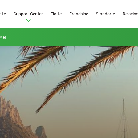
eite
Support-Center
Flotte
Franchise
Standorte
Reisein
 wie!