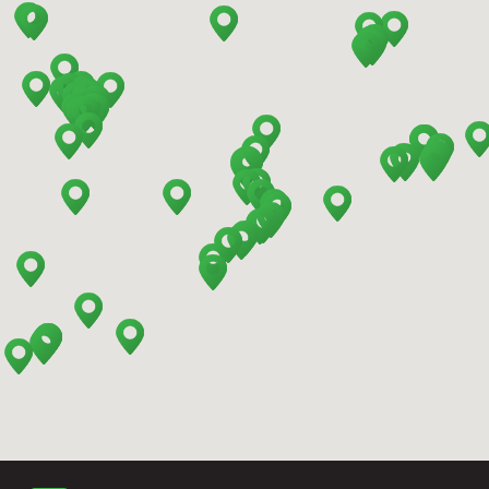
Barcelona - Mataro
Barcelona - Terrassa
Benidorm - Downtown
Bilbao - Barakaldo
Bilbao - Airport
Bilbao - Intermodal Station
Cádiz - Train Station