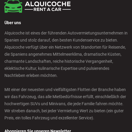
Calpe - Downtown
Über uns
Castelldefels - City
Alquicoche ist eines der führenden Autovermietungsunternehmen in
Spanien und stolz darauf, den besten Kundenservice zu bieten.
Castellon - Train Station
Alquicoche verfügt über ein Netzwerk von Standorten für Reisende,
die Spaniens angenehmes Mittelmeerklima, dramatische Küsten,
Castro Urdiales - City
charmante Landschaften, reiche historische Vergangenheit,
eklektische Kultur, kulinarische Expertise und pulsierendes
Nachtleben erleben möchten.
Ciudad Real - Downtown
Mit einer der neuesten und vielfältigsten Flotten der Branche haben
Cordoba - Downtown
wir das Fahrzeug, das alle Mietbedürfnisse erfüllt, einschließlich der
hochwertigen SUVs und Minivans, die jede Familie fahren möchte.
Wir streben danach, bei jeder Vermietung Wert zu bieten (ein guter
Corralejo - Fuerteventura
Preis, ein tolles Fahrzeug und exzellenter Service).
Crevillente - City
Abonnieren Sie unseren Newsletter