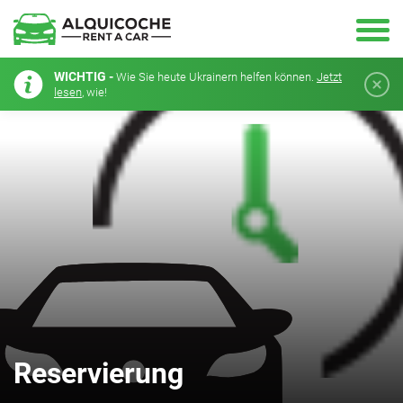
WICHTIG -
Wie Sie heute Ukrainern helfen können.
Jetzt
lesen
, wie!
Reservierung