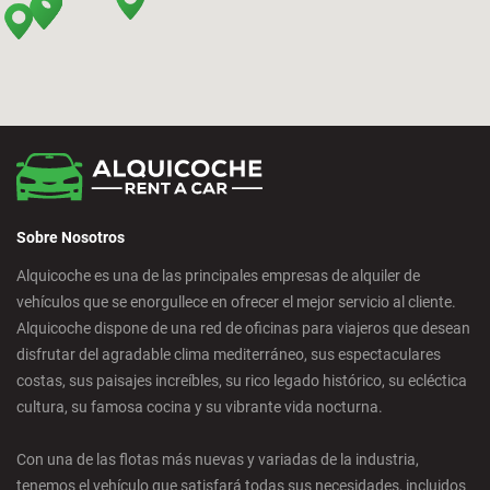
Bilbao - San Mames
Cádiz - Estación de Tren
Calpe - Ciudad
Sobre Nosotros
Castelldefels - Ciudad
Alquicoche es una de las principales empresas de alquiler de
vehículos que se enorgullece en ofrecer el mejor servicio al cliente.
Castellon - Ciudad
Alquicoche dispone de una red de oficinas para viajeros que desean
disfrutar del agradable clima mediterráneo, sus espectaculares
Castro Urdiales - Ciudad
costas, sus paisajes increíbles, su rico legado histórico, su ecléctica
cultura, su famosa cocina y su vibrante vida nocturna.
Ciudad Real - Ciudad
Con una de las flotas más nuevas y variadas de la industria,
tenemos el vehículo que satisfará todas sus necesidades, incluidos