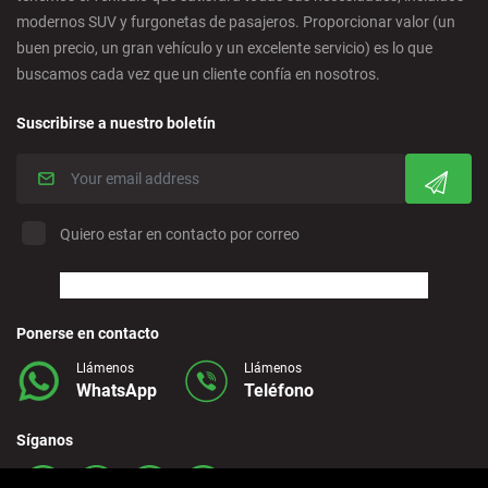
Córdoba - Ciudad
modernos SUV y furgonetas de pasajeros. Proporcionar valor (un
buen precio, un gran vehículo y un excelente servicio) es lo que
buscamos cada vez que un cliente confía en nosotros.
Corralejo - Fuerteventura
Suscribirse a nuestro boletín
Crevillente - Ciudad
Denia - Centro
Quiero estar en contacto por correo
Marbella - Estepona
Finestrat - Playa
Ponerse en contacto
Llámenos
Llámenos
WhatsApp
Teléfono
Fuerteventura - Aeropuerto
Síganos
Granada - Centro