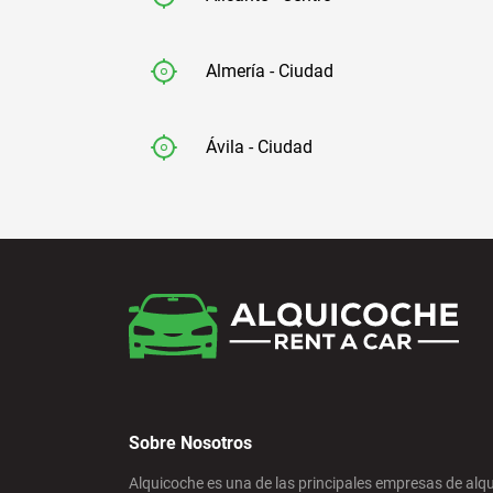
Almería - Ciudad
Ávila - Ciudad
Badajoz - Ciudad
Barcelona - Aeropuerto
Barcelona - El Prat
Sobre Nosotros
Barcelona - Estación de Sants
Alquicoche es una de las principales empresas de alqu