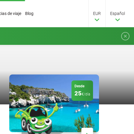
ias de viaje
Blog
EUR
Español
Desde
25
€/día
Descuento
20
%