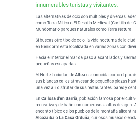
innumerables turistas y visitantes.
Las alternativas de ocio son múltiples y diversas, ade
como Terra Mítica o El Desafío Medieval (Castillo de
Mundomar o parques naturales como Terra Natura.
Si buscas otro tipo de ocio, la vida nocturna de la ci
en Benidorm está localizada en varias zonas con diver
Hacia el interior el mar da paso a acantilados y sierra
pequeñas escapadas.
Al Norte la ciudad de
Altea
es conocida como el paraíso 
sus blancas calles atravesando pequeñas plazas hasta 
una vez allí disfrutar de sus restaurantes, bares y cen
En
Callosa d’en Sarrià
, población famosa por el culti
recreativa y de baño con numerosos saltos de agua. 
encanto típico de los pueblos de la montaña alicant
Alcozaiba
o
La Casa Orduña
, curiosos museos o enc