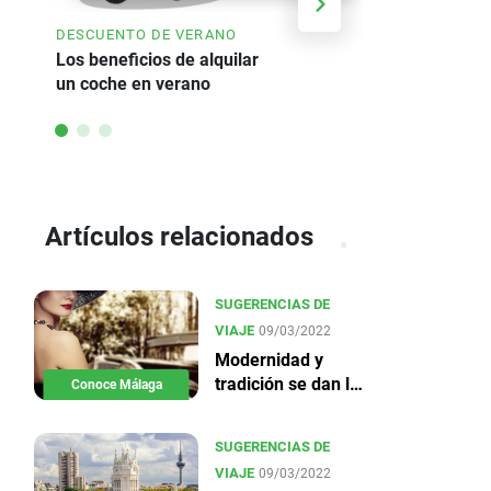
AHORRE HA
DESCUENTO DE VERANO
Oferta de a
Los beneficios de alquilar
un coche en verano
Artículos relacionados
SUGERENCIAS DE
VIAJE
09/03/2022
Modernidad y
tradición se dan la
Conoce Málaga
mano en Málaga
SUGERENCIAS DE
VIAJE
09/03/2022