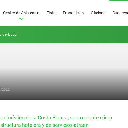
Centro de Asistencia
Flota
Franquicias
Oficinas
Sugerenc
a click
aquí
3/2022
Superoferta
50
€/día
ro turístico de la Costa Blanca, su excelente clima
estructura hotelera y de servicios atraen