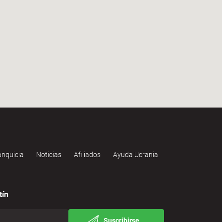
anquicia
Noticias
Afiliados
Ayuda Ucrania
tín
Suscribirse