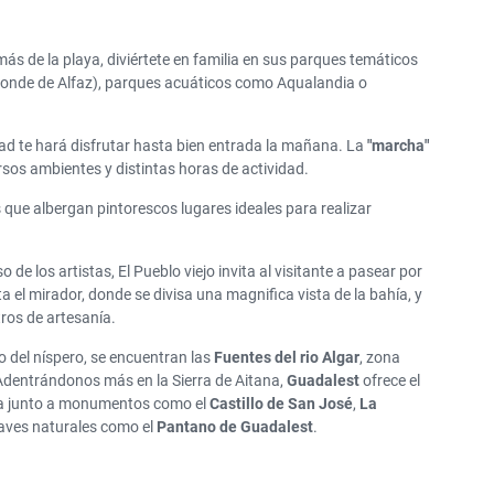
GRAN DESCUENTO
Alquile un SUV por solo
más de la playa, diviértete en familia en sus parques temáticos
50€ al día
l Conde de Alfaz), parques acuáticos como Aqualandia o
udad te hará disfrutar hasta bien entrada la mañana. La
"marcha"
sos ambientes y distintas horas de actividad.
s que albergan pintorescos lugares ideales para realizar
de los artistas, El Pueblo viejo invita al visitante a pasear por
el mirador, donde se divisa una magnifica vista de la bahía, y
tros de artesanía.
vo del níspero, se encuentran las
Fuentes del rio Algar
, zona
Adentrándonos más en la Sierra de Aitana,
Guadalest
ofrece el
ina junto a monumentos como el
Castillo de San José
,
La
laves naturales como el
Pantano de Guadalest
.