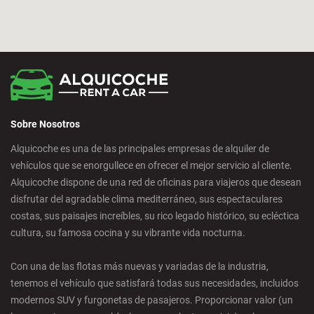
Bilbao - San Mames
Cádiz - Estación de Tren
Calpe - Ciudad
Sobre Nosotros
Castelldefels - Ciudad
Alquicoche es una de las principales empresas de alquiler de
vehículos que se enorgullece en ofrecer el mejor servicio al cliente.
Castellon - Ciudad
Alquicoche dispone de una red de oficinas para viajeros que desean
disfrutar del agradable clima mediterráneo, sus espectaculares
Castro Urdiales - Ciudad
costas, sus paisajes increíbles, su rico legado histórico, su ecléctica
cultura, su famosa cocina y su vibrante vida nocturna.
Ciudad Real - Ciudad
Con una de las flotas más nuevas y variadas de la industria,
tenemos el vehículo que satisfará todas sus necesidades, incluidos
Córdoba - Ciudad
modernos SUV y furgonetas de pasajeros. Proporcionar valor (un