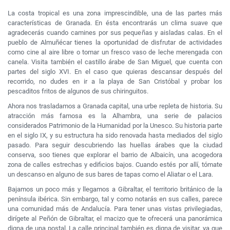
La costa tropical es una zona imprescindible, una de las partes más
características de Granada. En ésta encontrarás un clima suave que
agradecerás cuando camines por sus pequeñas y aisladas calas. En el
pueblo de Almuñécar tienes la oportunidad de disfrutar de actividades
como cine al aire libre o tomar un fresco vaso de leche merengada con
canela. Visita también el castillo árabe de San Miguel, que cuenta con
partes del siglo XVI. En el caso que quieras descansar después del
recorrido, no dudes en ir a la playa de San Cristóbal y probar los
pescaditos fritos de algunos de sus chiringuitos.
Ahora nos trasladamos a Granada capital, una urbe repleta de historia. Su
atracción más famosa es la Alhambra, una serie de palacios
considerados Patrimonio de la Humanidad por la Unesco. Su historia parte
en el siglo IX, y su estructura ha sido renovada hasta mediados del siglo
pasado. Para seguir descubriendo las huellas árabes que la ciudad
conserva, soo tienes que explorar el barrio de Albaicín, una acogedora
zona de calles estrechas y edificios bajos. Cuando estés por allí, tómate
un descanso en alguno de sus bares de tapas como el Aliatar o el Lara.
Bajamos un poco más y llegamos a Gibraltar, el territorio británico de la
península ibérica. Sin embargo, tal y como notarás en sus calles, parece
una comunidad más de Andalucía. Para tener unas vistas privilegiadas,
dirígete al Peñón de Gibraltar, el macizo que te ofrecerá una panorámica
digna de una postal. La calle principal también es digna de visitar, ya que