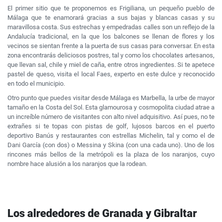
El primer sitio que te proponemos es Frigiliana, un pequeño pueblo de
Málaga que te enamorará gracias a sus bajas y blancas casas y su
maravillosa costa. Sus estrechas y empedradas calles son un reflejo de la
Andalucía tradicional, en la que los balcones se llenan de flores y los
vecinos se sientan frente a la puerta de sus casas para conversar. En esta
zona encontrarás deliciosos postres, tal y como los chocolates artesanos,
que llevan sal, chile y miel de caña, entre otros ingredientes. Si te apetece
pastel de queso, visita el local Faes, experto en este dulce y reconocido
en todo el municipio.
Otro punto que puedes visitar desde Málaga es Marbella, la urbe de mayor
tamaño en la Costa del Sol. Esta glamourosa y cosmopolita ciudad atrae a
un increíble número de visitantes con alto nivel adquisitivo. Así pues, no te
extrañes si te topas con pistas de golf, lujosos barcos en el puerto
deportivo Banús y restaurantes con estrellas Michelin, tal y como el de
Dani García (con dos) o Messina y Skina (con una cada uno). Uno de los
rincones más bellos de la metrópoli es la plaza de los naranjos, cuyo
nombre hace alusión a los naranjos que la rodean.
Los alrededores de Granada y Gibraltar