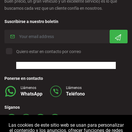
buen precio, un gran vehículo y un excelente servicio) es lo que
buscamos cada vez que un cliente confía en nosotros.
Corralejo - Fuerteventura
Suscribirse a nuestro boletín
Crevillente - Ciudad
Denia - Centro
Quiero estar en contacto por correo
Marbella - Estepona
Finestrat - Playa
Ponerse en contacto
Llámenos
Llámenos
WhatsApp
Teléfono
Fuerteventura - Aeropuerto
Síganos
Granada - Centro
Las cookies de este sitio web se usan para personalizar
el contenido y los anuncios, ofrecer funciones de redes
Granada - Downtown