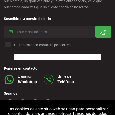
buen precio, un gran vehículo y un excelente servicio) es lo que
buscamos cada vez que un cliente confía en nosotros.
Corralejo - Fuerteventura
Suscribirse a nuestro boletín
Crevillente - Ciudad
Denia - Centro
Quiero estar en contacto por correo
Marbella - Estepona
Finestrat - Playa
Ponerse en contacto
Llámenos
Llámenos
WhatsApp
Teléfono
Fuerteventura - Aeropuerto
Síganos
Granada - Centro
Las cookies de este sitio web se usan para personalizar
el contenido y los anuncios, ofrecer funciones de redes
Granada - Downtown