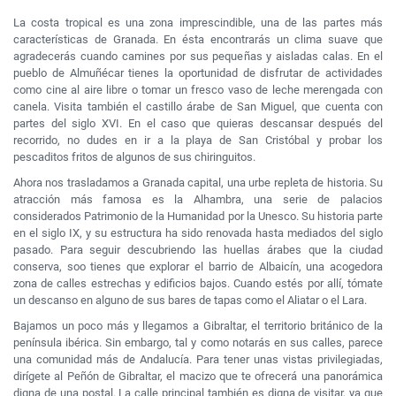
La costa tropical es una zona imprescindible, una de las partes más
características de Granada. En ésta encontrarás un clima suave que
agradecerás cuando camines por sus pequeñas y aisladas calas. En el
pueblo de Almuñécar tienes la oportunidad de disfrutar de actividades
como cine al aire libre o tomar un fresco vaso de leche merengada con
canela. Visita también el castillo árabe de San Miguel, que cuenta con
partes del siglo XVI. En el caso que quieras descansar después del
recorrido, no dudes en ir a la playa de San Cristóbal y probar los
pescaditos fritos de algunos de sus chiringuitos.
Ahora nos trasladamos a Granada capital, una urbe repleta de historia. Su
atracción más famosa es la Alhambra, una serie de palacios
considerados Patrimonio de la Humanidad por la Unesco. Su historia parte
en el siglo IX, y su estructura ha sido renovada hasta mediados del siglo
pasado. Para seguir descubriendo las huellas árabes que la ciudad
conserva, soo tienes que explorar el barrio de Albaicín, una acogedora
zona de calles estrechas y edificios bajos. Cuando estés por allí, tómate
un descanso en alguno de sus bares de tapas como el Aliatar o el Lara.
Bajamos un poco más y llegamos a Gibraltar, el territorio británico de la
península ibérica. Sin embargo, tal y como notarás en sus calles, parece
una comunidad más de Andalucía. Para tener unas vistas privilegiadas,
dirígete al Peñón de Gibraltar, el macizo que te ofrecerá una panorámica
digna de una postal. La calle principal también es digna de visitar, ya que