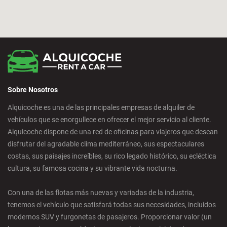
Bilbao - San Mames
Cádiz - Estación de Tren
Calpe - Ciudad
Sobre Nosotros
Castelldefels - Ciudad
Alquicoche es una de las principales empresas de alquiler de
vehículos que se enorgullece en ofrecer el mejor servicio al cliente.
Castellon - Ciudad
Alquicoche dispone de una red de oficinas para viajeros que desean
disfrutar del agradable clima mediterráneo, sus espectaculares
Castro Urdiales - Ciudad
costas, sus paisajes increíbles, su rico legado histórico, su ecléctica
cultura, su famosa cocina y su vibrante vida nocturna.
Ciudad Real - Ciudad
Con una de las flotas más nuevas y variadas de la industria,
tenemos el vehículo que satisfará todas sus necesidades, incluidos
Córdoba - Ciudad
modernos SUV y furgonetas de pasajeros. Proporcionar valor (un