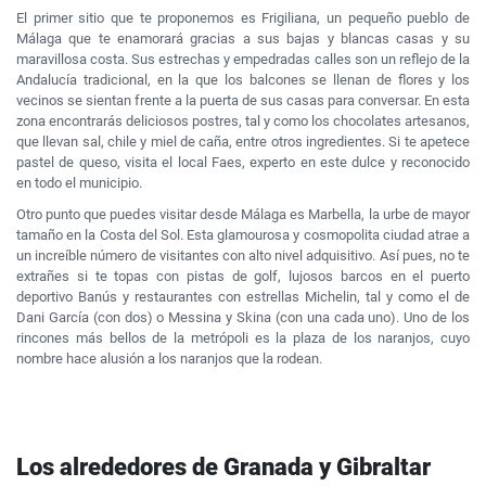
El primer sitio que te proponemos es Frigiliana, un pequeño pueblo de
Málaga que te enamorará gracias a sus bajas y blancas casas y su
maravillosa costa. Sus estrechas y empedradas calles son un reflejo de la
Andalucía tradicional, en la que los balcones se llenan de flores y los
vecinos se sientan frente a la puerta de sus casas para conversar. En esta
zona encontrarás deliciosos postres, tal y como los chocolates artesanos,
que llevan sal, chile y miel de caña, entre otros ingredientes. Si te apetece
pastel de queso, visita el local Faes, experto en este dulce y reconocido
en todo el municipio.
Otro punto que puedes visitar desde Málaga es Marbella, la urbe de mayor
tamaño en la Costa del Sol. Esta glamourosa y cosmopolita ciudad atrae a
un increíble número de visitantes con alto nivel adquisitivo. Así pues, no te
extrañes si te topas con pistas de golf, lujosos barcos en el puerto
deportivo Banús y restaurantes con estrellas Michelin, tal y como el de
Dani García (con dos) o Messina y Skina (con una cada uno). Uno de los
rincones más bellos de la metrópoli es la plaza de los naranjos, cuyo
nombre hace alusión a los naranjos que la rodean.
Los alrededores de Granada y Gibraltar