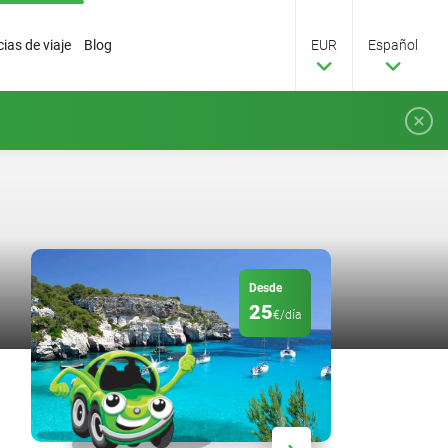
ias de viaje
Blog
EUR
Español
Desde
25
€/día
Descuento
20
%