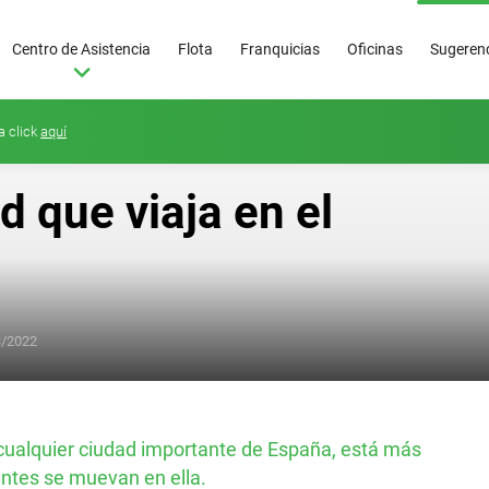
Centro de Asistencia
Flota
Franquicias
Oficinas
Sugerenc
a click
aquí
d que viaja en el
3/2022
Superoferta
50
€/día
o cualquier ciudad importante de España, está más
antes se muevan en ella.