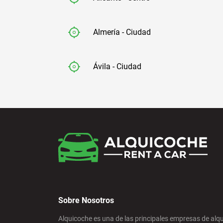
Almería - Ciudad
Ávila - Ciudad
Badajoz - Ciudad
Barcelona - Aeropuerto
Barcelona - El Prat
Sobre Nosotros
Barcelona - Estación de Sants
Alquicoche es una de las principales empresas de alqu