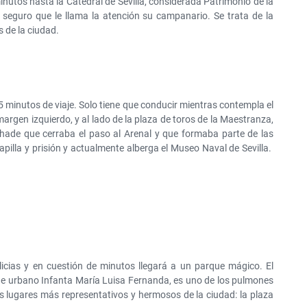
nutos hasta la Catedral de Sevilla, considerada Patrimonio de la
 seguro que le llama la atención su campanario. Se trata de la
s de la ciudad.
minutos de viaje. Solo tiene que conducir mientras contempla el
 margen izquierdo, y al lado de la plaza de toros de la Maestranza,
ohade que cerraba el paso al Arenal y que formaba parte de las
pilla y prisión y actualmente alberga el Museo Naval de Sevilla.
icias y en cuestión de minutos llegará a un parque mágico. El
e urbano Infanta María Luisa Fernanda, es uno de los pulmones
los lugares más representativos y hermosos de la ciudad: la plaza