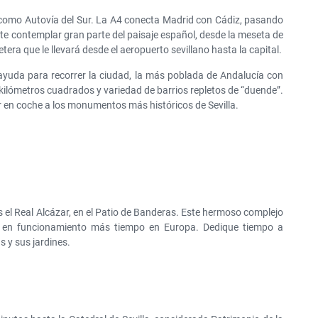
GRAN DESCUENTO
a como Autovía del Sur. La A4 conecta Madrid con Cádiz, pasando
Alquile un SUV por solo
ite contemplar gran parte del paisaje español, desde la meseta de
50€ al día
etera que le llevará desde el aeropuerto sevillano hasta la capital.
 ayuda para recorrer la ciudad, la más poblada de Andalucía con
kilómetros cuadrados y variedad de barrios repletos de “duende”.
 en coche a los monumentos más históricos de Sevilla.
l Real Alcázar, en el Patio de Banderas. Este hermoso complejo
do en funcionamiento más tiempo en Europa. Dedique tiempo a
s y sus jardines.