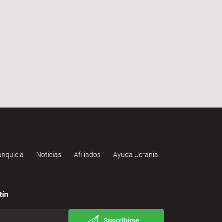
anquicia
Noticias
Afiliados
Ayuda Ucrania
tín
Suscribirse