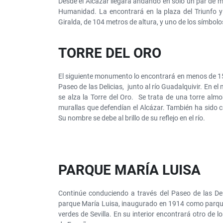
Desde el Alcázar llegará andando en solo un par de mi
Humanidad. La encontrará en la plaza del Triunfo y
Giralda, de 104 metros de altura, y uno de los símbolo
TORRE DEL ORO
El siguiente monumento lo encontrará en menos de 15 
Paseo de las Delicias, junto al río Guadalquivir. En el
se alza la Torre del Oro. Se trata de una torre alm
murallas que defendían el Alcázar. También ha sido ca
Su nombre se debe al brillo de su reflejo en el río.
PARQUE MARÍA LUISA
Continúe conduciendo a través del Paseo de las Del
parque María Luisa, inaugurado en 1914 como parqu
verdes de Sevilla. En su interior encontrará otro de 