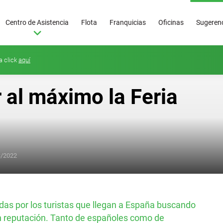
Centro de Asistencia
Flota
Franquicias
Oficinas
Sugerenc
a click
aquí
al máximo la Feria
3/2022
Superoferta
50
€/día
das por los turistas que llegan a España buscando
n reputación. Tanto de españoles como de