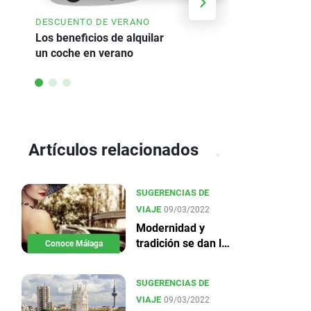
AHORRE HA
DESCUENTO DE VERANO
Oferta de a
Los beneficios de alquilar
un coche en verano
Artículos relacionados
SUGERENCIAS DE
VIAJE
09/03/2022
Modernidad y
tradición se dan la
Conoce Málaga
mano en Málaga
SUGERENCIAS DE
VIAJE
09/03/2022