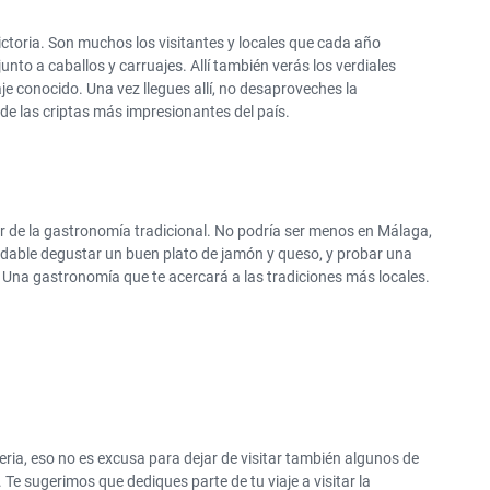
ictoria. Son muchos los visitantes y locales que cada año
junto a caballos y carruajes. Allí también verás los verdiales
e conocido. Una vez llegues allí, no desaproveches la
 de las criptas más impresionantes del país.
r de la gastronomía tradicional. No podría ser menos en Málaga,
endable degustar un buen plato de jamón y queso, y probar una
Una gastronomía que te acercará a las tradiciones más locales.
ria, eso no es excusa para dejar de visitar también algunos de
. Te sugerimos que dediques parte de tu viaje a visitar la