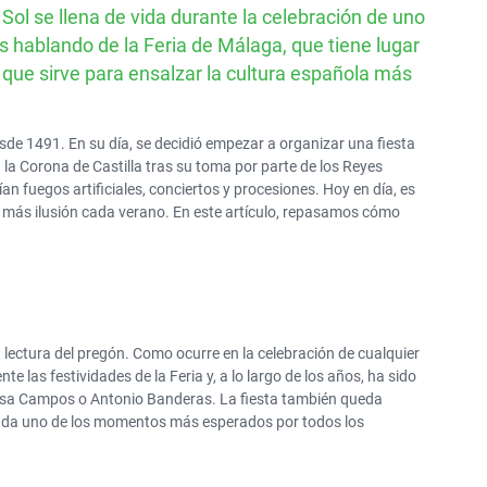
 Sol se llena de vida durante la celebración de uno
GRAN DESCUENTO
hablando de la Feria de Málaga, que tiene lugar
Alquile un SUV por solo
que sirve para ensalzar la cultura española más
50€ al día
sde 1491. En su día, se decidió empezar a organizar una fiesta
a Corona de Castilla tras su toma por parte de los Reyes
ían fuegos artificiales, conciertos y procesiones. Hoy en día, es
 más ilusión cada verano. En este artículo, repasamos cómo
 lectura del pregón. Como ocurre en la celebración de cualquier
te las festividades de la Feria y, a lo largo de los años, ha sido
esa Campos o Antonio Banderas. La fiesta también queda
duda uno de los momentos más esperados por todos los