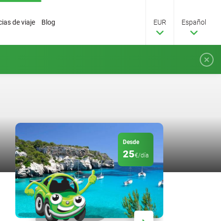
ias de viaje
Blog
EUR
Español
Desde
25
€/día
Descuento
20
%