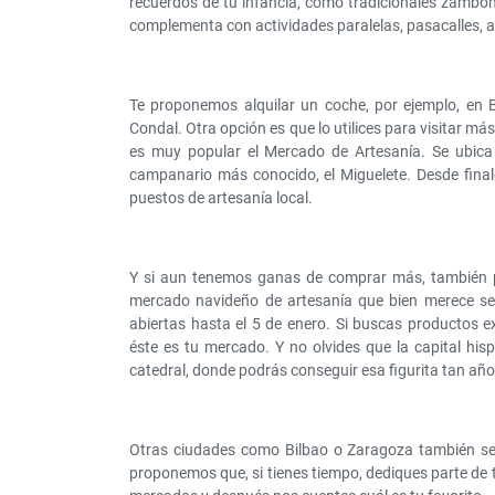
recuerdos de tu infancia, como tradicionales zambom
complementa con actividades paralelas, pasacalles, 
Te proponemos alquilar un coche, por ejemplo, en 
Condal. Otra opción es que lo utilices para visitar má
es muy popular el Mercado de Artesanía. Se ubic
campanario más conocido, el Miguelete. Desde final
puestos de artesanía local.
Y si aun tenemos ganas de comprar más, también 
mercado navideño de artesanía que bien merece ser
abiertas hasta el 5 de enero. Si buscas productos ex
éste es tu mercado. Y no olvides que la capital his
catedral, donde podrás conseguir esa figurita tan añ
Otras ciudades como Bilbao o Zaragoza también se
proponemos que, si tienes tiempo, dediques parte de 