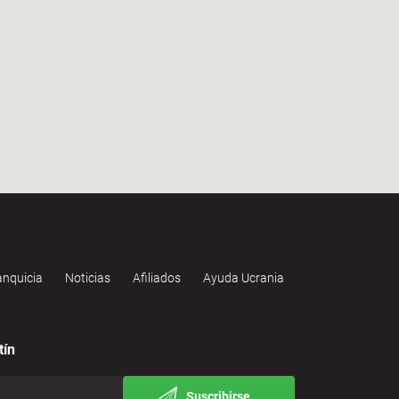
anquicia
Noticias
Afiliados
Ayuda Ucrania
tín
Suscribirse