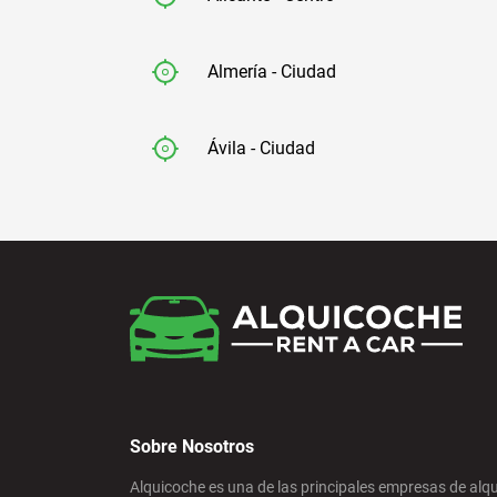
Almería - Ciudad
Ávila - Ciudad
Badajoz - Ciudad
Barcelona - Aeropuerto
Barcelona - El Prat
Sobre Nosotros
Barcelona - Estación de Sants
Alquicoche es una de las principales empresas de alqu