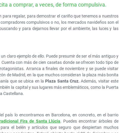
cita a comprar, a veces, de forma compulsiva.
GRAN DESCUENTO
Alquile un SUV por solo
para regalar, para demostrar el cariño que tenemos a nuestros
50€ al día
s, compradores compulsivos o no, los mercados navideños son el
uscando y para dejarnos llevar por el ambiente, las luces y las
 un claro ejemplo de ello. Puede presumir de ser el más antiguo y
al. Cuenta con más de cien casetas donde se ofrecen todo tipo de
rotagonistas. Arranca a finales de noviembre y se puede visitar
azón de Madrid, en la que muchos consideran la plaza más bonita
esanía que se ubica en la
Plaza Santa Cruz.
Además, visitar este
bién la capital y sus lugares más emblemáticos, como la Puerta
la Castellana.
l país lo encontramos en Barcelona, en concreto, en el barrio
radicional Fira de Santa Llúcia
. Puedes encontrar árboles de
s para el belén y artículos que seguro que despiertan muchos