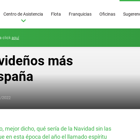
Centro de Asistencia
Flota
Franquicias
Oficinas
Sugerenc
a click
aquí
videños más
España
3/2022
Superoferta
50
€/día
, mejor dicho, qué sería de la Navidad sin las
e en esta época del año el llamado espíritu