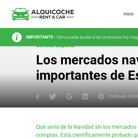
Inicio
IMPORTANTE -
Cómo puede ayudar a los Ucranianos hoy. Hag
Conoce España
Los mercados na
importantes de 
Publicado:
09/0
Qué sería de la Navidad sin los mercados o
compras. Está científicamente probado qu