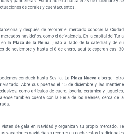
bas y panderetas. Estará abierto hasta el 23 de diciembre y se
actuaciones de corales y cuentacuentos.
Barcelona y después de recorrer el mercado conocer la Ciudad
s mercados navideños, como el de Valencia. En la capital del Turia
a en la
Plaza de la Reina
, justo al lado de la catedral y de su
es de noviembre y hasta el 8 de enero, aquí te esperan casi 30
podemos conducir hasta Sevilla. La
Plaza Nueva
alberga otro
 visitado. Abre sus puertas el 15 de diciembre y las mantiene
clusivos, como artículos de cuero, joyería, cerámica y juguetes,
palense también cuenta con la Feria de los Belenes, cerca de la
orada.
 visten de gala en Navidad y organizan su propio mercado. Te
tus vacaciones navideñas a recorrer en coche estos tradicionales