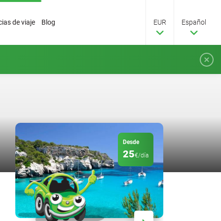
ias de viaje
Blog
EUR
Español
Desde
25
€/día
Descuento
20
%