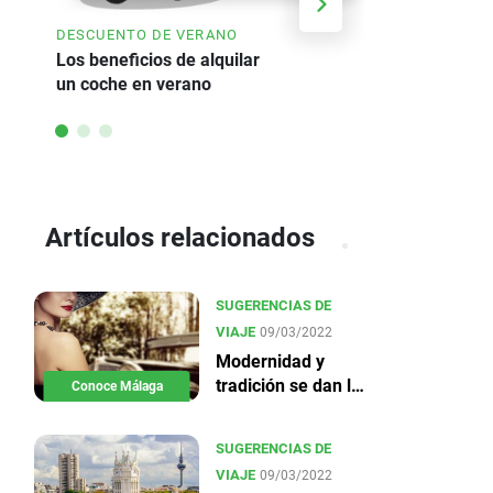
AHORRE HA
DESCUENTO DE VERANO
Oferta de a
Los beneficios de alquilar
un coche en verano
Artículos relacionados
SUGERENCIAS DE
VIAJE
09/03/2022
Modernidad y
tradición se dan la
Conoce Málaga
mano en Málaga
SUGERENCIAS DE
VIAJE
09/03/2022