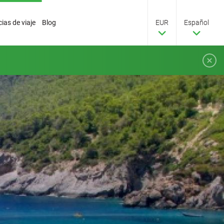
ias de viaje
Blog
EUR
Español