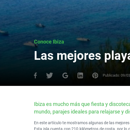
Conoce Ibiza
Las mejores playa
Publicado:
09/0
Ibiza es mucho más que fiesta y discotecas
mundo, parajes ideales para relajarse y di
En este artículo te mostramos algunas de las mejores 
Esta isla cuenta con 210 kilómetros de costa, por lo