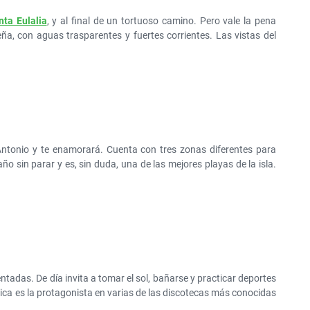
nta Eulalia
, y al final de un tortuoso camino. Pero vale la pena
ña, con aguas trasparentes y fuertes corrientes. Las vistas del
ntonio y te enamorará. Cuenta con tres zonas diferentes para
ño sin parar y es, sin duda, una de las mejores playas de la isla.
entadas. De día invita a tomar el sol, bañarse y practicar deportes
nica es la protagonista en varias de las discotecas más conocidas