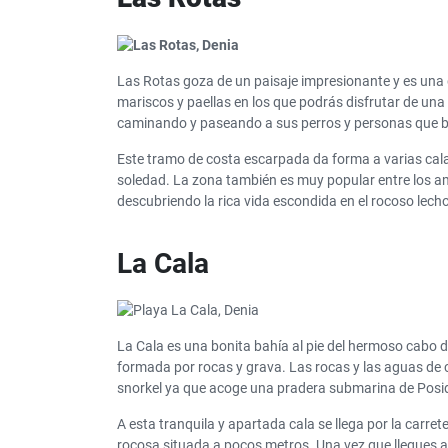
Las Rotas goza de un paisaje impresionante y es una 
mariscos y paellas en los que podrás disfrutar de una
caminando y paseando a sus perros y personas que bu
Este tramo de costa escarpada da forma a varias cala
soledad. La zona también es muy popular entre los am
descubriendo la rica vida escondida en el rocoso lech
La Cala
La Cala es una bonita bahía al pie del hermoso cabo 
formada por rocas y grava. Las rocas y las aguas de 
snorkel ya que acoge una pradera submarina de Posi
A esta tranquila y apartada cala se llega por la carr
rocosa situada a pocos metros. Una vez que llegues al