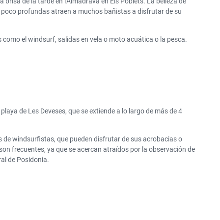
 brisa de la tarde en l'Almadrava en Els Poblets. La belleza de
 poco profundas atraen a muchos bañistas a disfrutar de su
s como el windsurf, salidas en vela o moto acuática o la pesca.
playa de Les Deveses, que se extiende a lo largo de más de 4
as de windsurfistas, que pueden disfrutar de sus acrobacias o
son frecuentes, ya que se acercan atraídos por la observación de
ral de Posidonia.