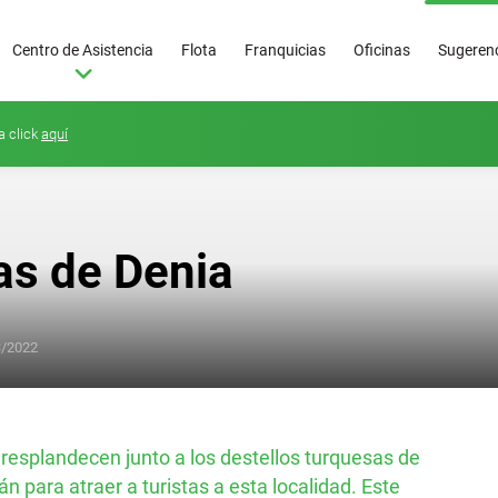
Centro de Asistencia
Flota
Franquicias
Oficinas
Sugerenc
a click
aquí
as de Denia
3/2022
Superoferta
50
€/día
resplandecen junto a los destellos turquesas de
n para atraer a turistas a esta localidad. Este