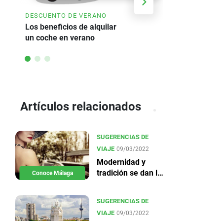
AHORRE HA
DESCUENTO DE VERANO
Oferta de a
Los beneficios de alquilar
un coche en verano
Artículos relacionados
SUGERENCIAS DE
VIAJE
09/03/2022
Modernidad y
tradición se dan la
Conoce Málaga
mano en Málaga
SUGERENCIAS DE
VIAJE
09/03/2022