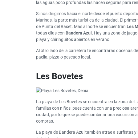
las aguas poco profundas las hacen seguras para rem
Si nos dirigimos hacia el norte desde el puerto deport
Marinas, la parte más turística de la ciudad. El prime
de Punta del Raset. Más al norte se encuentran
Les M
todas ellas con
Bandera Azul.
Hay una zona de juegos
playa y chiringuitos abiertos en verano.
Al otro lado de la carretera te encontrarás docenas 
paella, pizza o pescado local.
Les Bovetes
La playa de Les Bovetes se encuentra en la zona de La
familias con niños, pues cuenta con una preciosa arena
ciudad, por lo que se puede combinar una excursión a la 
compras.
La playa de Bandera Azul también atrae a surfistas y k