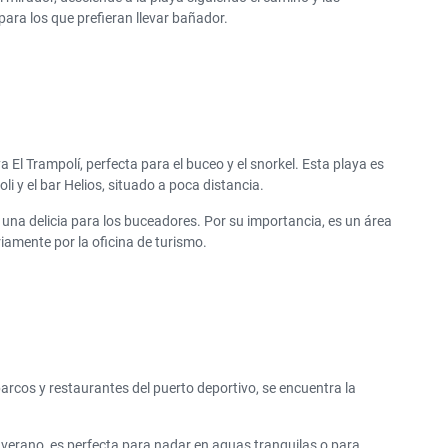
ara los que prefieran llevar bañador.
El Trampolí, perfecta para el buceo y el snorkel. Esta playa es
i y el bar Helios, situado a poca distancia.
s una delicia para los buceadores. Por su importancia, es un área
iamente por la oficina de turismo.
 barcos y restaurantes del puerto deportivo, se encuentra la
verano, es perfecta para nadar en aguas tranquilas o para