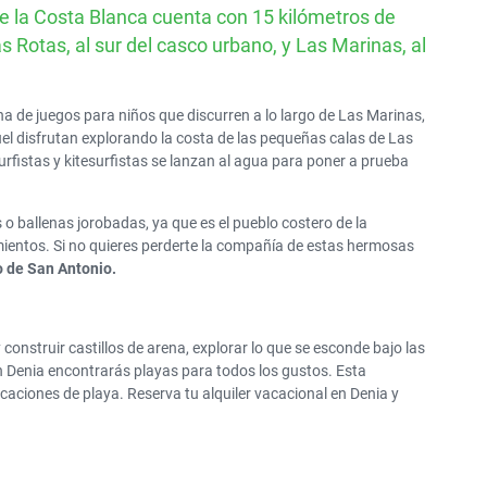
e la Costa Blanca cuenta con 15 kilómetros de
GRAN DESCUENTO
 Rotas, al sur del casco urbano, y Las Marinas, al
Alquile un SUV por solo
50€ al día
na de juegos para niños que discurren a lo largo de Las Marinas,
el disfrutan explorando la costa de las pequeñas calas de Las
surfistas y kitesurfistas se lanzan al agua para poner a prueba
 o ballenas jorobadas, ya que es el pueblo costero de la
ntos. Si no quieres perderte la compañía de estas hermosas
 de San Antonio.
construir castillos de arena, explorar lo que se esconde bajo las
en Denia encontrarás playas para todos los gustos. Esta
aciones de playa. Reserva tu alquiler vacacional en Denia y