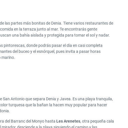
de las partes más bonitas de Denia. Tiene varios restaurantes de
 comida en la terraza junto al mar. Te encontrarás gente
scan una bahía aislada y protegida para tomar el sol y nadar.
s pintorescas, donde podrás pasar el día en casi completa
antes del buceo y el esnórquel, pues invita a pasar horas
o marino.
de San Antonio que separa Denia y Javea. Es una playa tranquila,
color turquesa que la bañan la hacen muy popular para hacer
donia.
etera del Barranc del Monyo hasta
Les Arenetes
, otra pequeña cala
 mirador, desciende a la playa siguiendo el camino y las