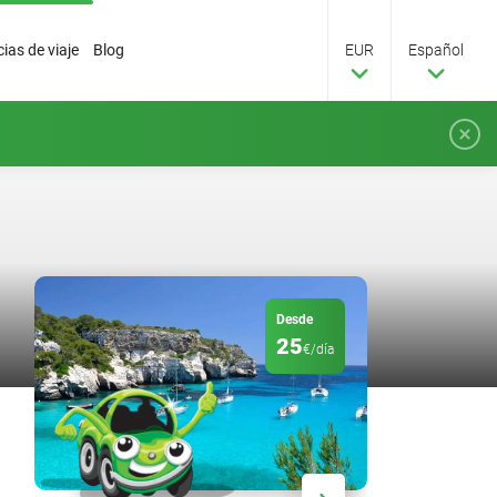
ias de viaje
Blog
EUR
Español
Desde
25
€/día
Descuento
20
%