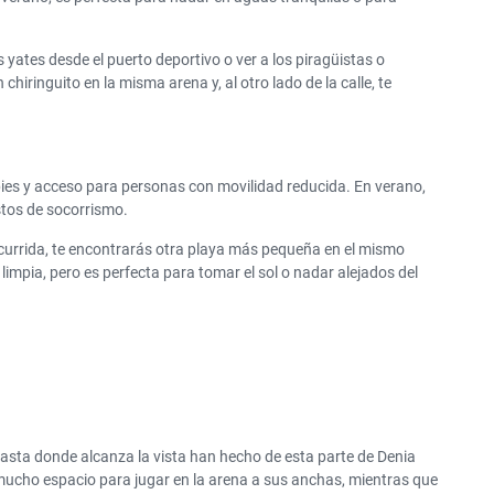
s yates desde el puerto deportivo o ver a los piragüistas o
hiringuito en la misma arena y, al otro lado de la calle, te
pies y acceso para personas con movilidad reducida. En verano,
stos de socorrismo.
currida, te encontrarás otra playa más pequeña en el mismo
impia, pero es perfecta para tomar el sol o nadar alejados del
asta donde alcanza la vista han hecho de esta parte de Denia
n mucho espacio para jugar en la arena a sus anchas, mientras que