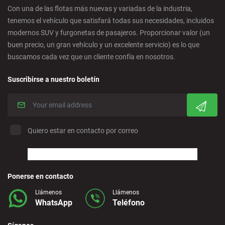
Con una de las flotas más nuevas y variadas de la industria,
tenemos el vehículo que satisfará todas sus necesidades, incluidos
Córdoba - Ciudad
modernos SUV y furgonetas de pasajeros. Proporcionar valor (un
buen precio, un gran vehículo y un excelente servicio) es lo que
buscamos cada vez que un cliente confía en nosotros.
Corralejo - Fuerteventura
Suscribirse a nuestro boletín
Crevillente - Ciudad
Denia - Centro
Quiero estar en contacto por correo
Marbella - Estepona
Finestrat - Playa
Ponerse en contacto
Llámenos
Llámenos
WhatsApp
Teléfono
Fuerteventura - Aeropuerto