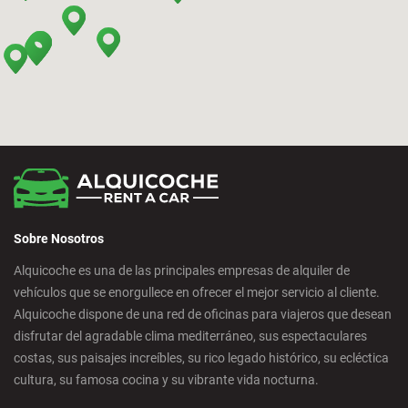
Bilbao - Deusto
Bilbao - San Mames
Cádiz - Estación de Tren
Calpe - Ciudad
Sobre Nosotros
Castelldefels - Ciudad
Alquicoche es una de las principales empresas de alquiler de
vehículos que se enorgullece en ofrecer el mejor servicio al cliente.
Castellon - Ciudad
Alquicoche dispone de una red de oficinas para viajeros que desean
disfrutar del agradable clima mediterráneo, sus espectaculares
Castro Urdiales - Ciudad
costas, sus paisajes increíbles, su rico legado histórico, su ecléctica
cultura, su famosa cocina y su vibrante vida nocturna.
Ciudad Real - Ciudad