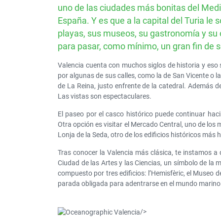
uno de las ciudades más bonitas del Medi
España. Y es que a la capital del Turia le 
playas, sus museos, su gastronomía y su o
para pasar, como mínimo, un gran fin de
Valencia cuenta con muchos siglos de historia y eso
por algunas de sus calles, como la de San Vicente o l
de La Reina, justo enfrente de la catedral. Además d
Las vistas son espectaculares.
El paseo por el casco histórico puede continuar hacia
Otra opción es visitar el Mercado Central, uno de los
Lonja de la Seda, otro de los edificios históricos má
Tras conocer la Valencia más clásica, te instamos a da
Ciudad de las Artes y las Ciencias, un símbolo de la 
compuesto por tres edificios: l’Hemisfèric, el Museo 
parada obligada para adentrarse en el mundo marino
/>