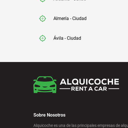
Almería - Ciudad
Ávila - Ciudad
Badajoz - Ciudad
Barcelona - Aeropuerto
Barcelona - El Prat
Sobre Nosotros
Barcelona - Estación de Sants
Alquicoche es una de las principales empresas de alqu