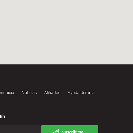
anquicia
Noticias
Afiliados
Ayuda Ucrania
tín
Suscribirse