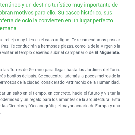
terráneo y un destino turístico muy importante de
GRAN DESCUENTO
sobran motivos para ello. Su casco histórico, sus
Alquile un SUV por solo
ferta de ocio la convierten en un lugar perfecto
50€ al día
 semana
 se refleja muy bien en el caso antiguo. Te recomendamos pasear
a Paz. Te conducirán a hermosas plazas, como la de la Virgen o la
e visitar el templo deberías subir al campanario de
El Miguelete
.
 las Torres de Serrano para llegar hasta los Jardines del Turia.
 más bonitos del país. Se encuentra, además, a pocos metros de la
s hermosos de la ciudad, considerado Patrimonio de la Humanidad.
r un salto en el tiempo, en concreto, hacia el futuro y visitar la
modernidad y un regalo para los amantes de la arquitectura. Está
de las Ciencias y l’Oceanogràfic, el mayor acuario de Europa y una
.