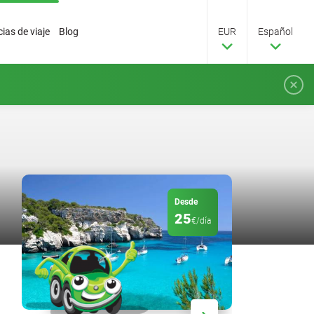
ias de viaje
Blog
EUR
Español
Desde
25
€/día
Descuento
20
%