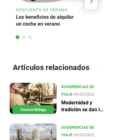
AHORRE HA
DESCUENTO DE VERANO
Oferta de a
Los beneficios de alquilar
un coche en verano
Artículos relacionados
SUGERENCIAS DE
VIAJE
09/03/2022
Modernidad y
tradición se dan la
Conoce Málaga
mano en Málaga
SUGERENCIAS DE
VIAJE
09/03/2022