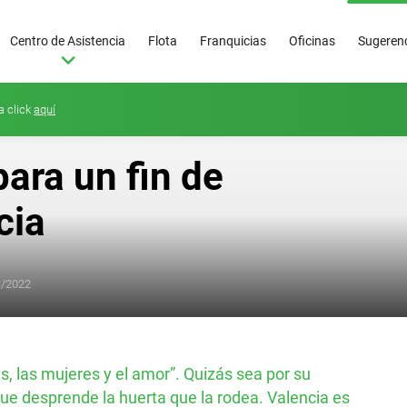
Centro de Asistencia
Flota
Franquicias
Oficinas
Sugerenc
a click
aquí
para un fin de
cia
3/2022
Superoferta
50
€/día
res, las mujeres y el amor”. Quizás sea por su
ue desprende la huerta que la rodea. Valencia es