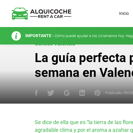
Inicio
IMPORTANTE -
Cómo puede ayudar a los Ucranianos hoy. Hag
Conoce Valencia
La guía perfecta 
semana en Valen
Publicado:
09/0
Se dice de ella que es “la tierra de las flo
agradable clima y por el aroma a azahar q