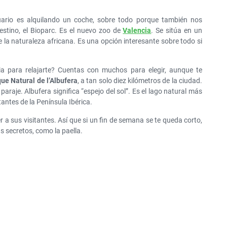
uario es alquilando un coche, sobre todo porque también nos
destino, el Bioparc. Es el nuevo zoo de
Valencia
. Se sitúa en un
de la naturaleza africana. Es una opción interesante sobre todo si
ia para relajarte? Cuentas con muchos para elegir, aunque te
ue Natural de l’Albufera
, a tan solo diez kilómetros de la ciudad.
araje. Albufera significa “espejo del sol”. Es el lago natural más
ntes de la Península Ibérica.
r a sus visitantes. Así que si un fin de semana se te queda corto,
s secretos, como la paella.