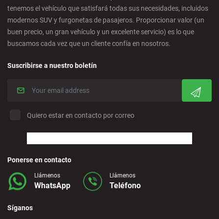
tenemos el vehículo que satisfará todas sus necesidades, incluidos
Córdoba - Ciudad
modernos SUV y furgonetas de pasajeros. Proporcionar valor (un
buen precio, un gran vehículo y un excelente servicio) es lo que
buscamos cada vez que un cliente confía en nosotros.
Corralejo - Fuerteventura
Suscribirse a nuestro boletín
Crevillente - Ciudad
Denia - Centro
Quiero estar en contacto por correo
Marbella - Estepona
Finestrat - Playa
Ponerse en contacto
Llámenos
Llámenos
WhatsApp
Teléfono
Fuerteventura - Aeropuerto
Síganos
Granada - Centro