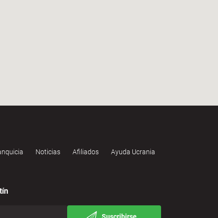
anquicia
Noticias
Afiliados
Ayuda Ucrania
tín
Suscribirse