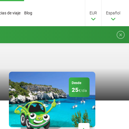
ias de viaje
Blog
EUR
Español
Desde
25
€/día
Descuento
20
%