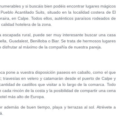
nnumerables y si buscáis bien podéis encontrar lugares mágicos
ueblo Acantilado Suits, situado en la localidad costera de El
oraira, en Calpe. Todos ellos, auténticos paraísos rodeados de
 calidad hotelera de la zona.
una escapada rural, puede ser muy interesante buscar una casa
ella, Guadalest, Benilloba o Biar. Se trata de hermosos lugares
disfrutar al máximo de la compañía de nuestra pareja.
anca pone a vuestra disposición paseos en caballo, como el que
t; travesías en velero y catamarán desde el puerto de Calpe y
cantidad de castillos que visitar a lo largo de la comarca. Todo
n cada rincón de la costa y la posibilidad de compartir una cena
otel más alto de Europa.
r además de buen tiempo, playa y terrazas al sol. Atrévete a
á.