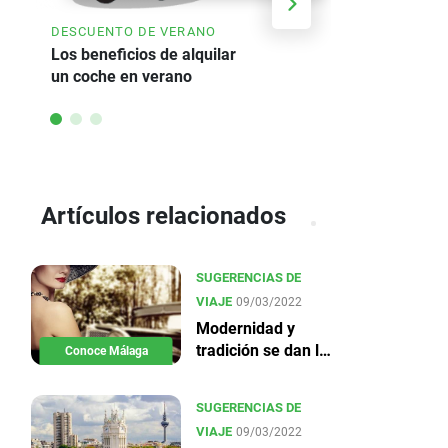
AHORRE HA
DESCUENTO DE VERANO
Oferta de a
Los beneficios de alquilar
un coche en verano
Artículos relacionados
SUGERENCIAS DE
VIAJE
09/03/2022
Modernidad y
tradición se dan la
Conoce Málaga
mano en Málaga
SUGERENCIAS DE
VIAJE
09/03/2022