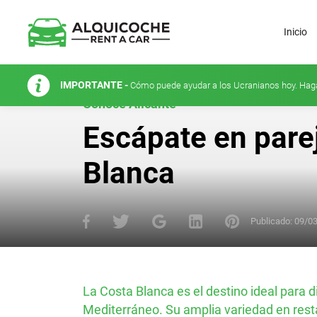
Inicio
IMPORTANTE -
Cómo puede ayudar a los Ucranianos hoy. Hag
Conoce Alicante
Escápate en parej
Blanca
Publicado:
09/0
La Costa Blanca es el destino ideal para d
Mediterráneo. Su amplia variedad en resta