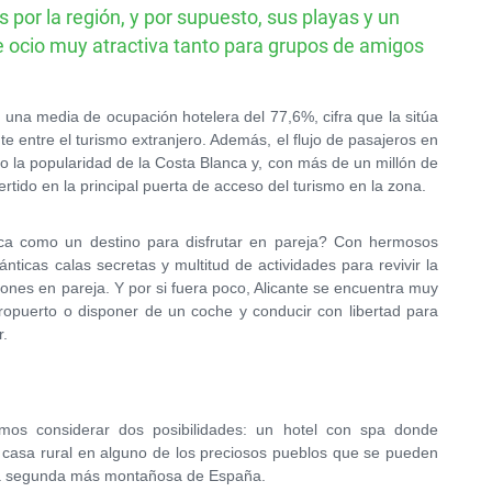
por la región, y por supuesto, sus playas y un
GRAN DESCUENTO
 ocio muy atractiva tanto para grupos de amigos
Alquile un SUV por solo
50€ al día
una media de ocupación hotelera del 77,6%, cifra que la sitúa
e entre el turismo extranjero. Además, el flujo de pasajeros en
o la popularidad de la Costa Blanca y, con más de un millón de
ertido en la principal puerta de acceso del turismo en la zona.
ca como un destino para disfrutar en pareja? Con hermosos
icas calas secretas y multitud de actividades para revivir la
iones en pareja. Y por si fuera poco, Alicante se encuentra muy
ropuerto o disponer de un coche y conducir con libertad para
r.
mos considerar dos posibilidades: un hotel con spa donde
 casa rural en alguno de los preciosos pueblos que se pueden
e, la segunda más montañosa de España.