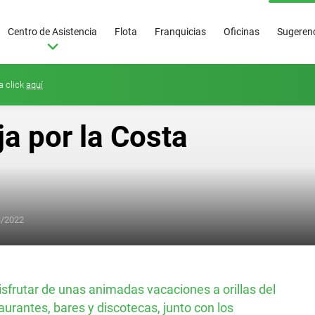
Centro de Asistencia
Flota
Franquicias
Oficinas
Sugerenc
a click
aquí
a por la Costa
3/2022
Superoferta
50
€/día
isfrutar de unas animadas vacaciones a orillas del
urantes, bares y discotecas, junto con los