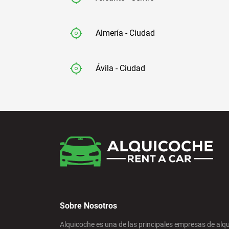
Almería - Ciudad
Ávila - Ciudad
Badajoz - Ciudad
Barcelona - Aeropuerto
Barcelona - El Prat
Sobre Nosotros
Barcelona - Estación de Sants
Alquicoche es una de las principales empresas de alqu