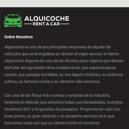
Cádiz - Estación de Tren
Calpe - Ciudad
Sobre Nosotros
Castelldefels - Ciudad
Alquicoche es una de las principales empresas de alquiler de
vehículos que se enorgullece en ofrecer el mejor servicio al cliente.
Castellon - Ciudad
Alquicoche dispone de una red de oficinas para viajeros que desean
disfrutar del agradable clima mediterráneo, sus espectaculares
Castro Urdiales - Ciudad
costas, sus paisajes increíbles, su rico legado histórico, su ecléctica
cultura, su famosa cocina y su vibrante vida nocturna.
Ciudad Real - Ciudad
Con una de las flotas más nuevas y variadas de la industria,
tenemos el vehículo que satisfará todas sus necesidades, incluidos
Córdoba - Ciudad
modernos SUV y furgonetas de pasajeros. Proporcionar valor (un
buen precio, un gran vehículo y un excelente servicio) es lo que
buscamos cada vez que un cliente confía en nosotros.
Corralejo - Fuerteventura