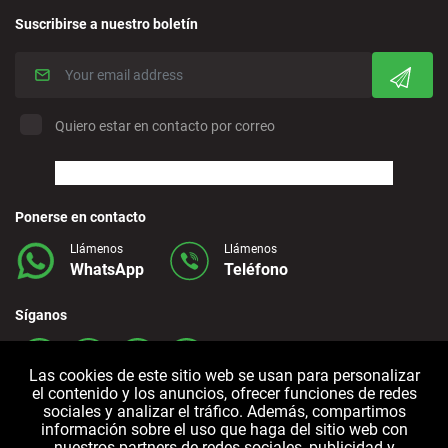
Suscribirse a nuestro boletín
Crevillente - Ciudad
Denia - Centro
Quiero estar en contacto por correo
Marbella - Estepona
Finestrat - Playa
Ponerse en contacto
Llámenos
Llámenos
WhatsApp
Teléfono
Fuerteventura - Aeropuerto
Síganos
Granada - Centro
Las cookies de este sitio web se usan para personalizar
el contenido y los anuncios, ofrecer funciones de redes
Granada - Downtown
sociales y analizar el tráfico. Además, compartimos
información sobre el uso que haga del sitio web con
nuestros partners de redes sociales, publicidad y