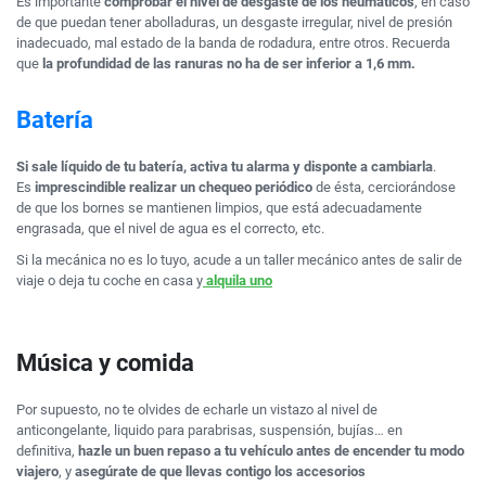
Es importante
comprobar el nivel de desgaste de los neumáticos
, en caso
de que puedan tener abolladuras, un desgaste irregular, nivel de presión
inadecuado, mal estado de la banda de rodadura, entre otros. Recuerda
que
la profundidad de las ranuras no ha de ser inferior a 1,6 mm.
Batería
Si sale líquido de tu batería, activa tu alarma y disponte a cambiarla
.
Es
imprescindible realizar un chequeo periódico
de ésta, cerciorándose
de que los bornes se mantienen limpios, que está adecuadamente
engrasada, que el nivel de agua es el correcto, etc.
Si la mecánica no es lo tuyo, acude a un taller mecánico antes de salir de
viaje o deja tu coche en casa y
alquila uno
Música y comida
Por supuesto, no te olvides de echarle un vistazo al nivel de
anticongelante, liquido para parabrisas, suspensión, bujías… en
definitiva,
hazle un buen repaso a tu vehículo antes de encender tu modo
viajero
, y
asegúrate de que llevas contigo los accesorios