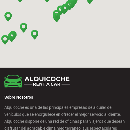
Bilbao - Barakaldo
Bilbao - Deusto
Bilbao - San Mames
Cádiz - Estación de Tren
Calpe - Ciudad
Sobre Nosotros
Castelldefels - Ciudad
Alquicoche es una de las principales empresas de alquiler de
vehículos que se enorgullece en ofrecer el mejor servicio al cliente.
Castellon - Ciudad
Alquicoche dispone de una red de oficinas para viajeros que desean
disfrutar del agradable clima mediterráneo, sus espectaculares