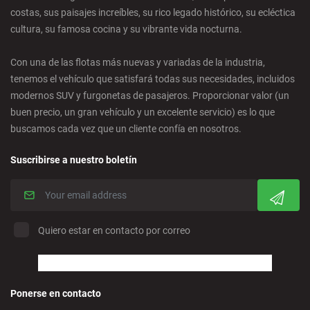
Castro Urdiales - Ciudad
costas, sus paisajes increíbles, su rico legado histórico, su ecléctica
cultura, su famosa cocina y su vibrante vida nocturna.
Ciudad Real - Ciudad
Con una de las flotas más nuevas y variadas de la industria,
tenemos el vehículo que satisfará todas sus necesidades, incluidos
Córdoba - Ciudad
modernos SUV y furgonetas de pasajeros. Proporcionar valor (un
buen precio, un gran vehículo y un excelente servicio) es lo que
buscamos cada vez que un cliente confía en nosotros.
Corralejo - Fuerteventura
Suscribirse a nuestro boletín
Crevillente - Ciudad
Denia - Centro
Quiero estar en contacto por correo
Marbella - Estepona
Finestrat - Playa
Ponerse en contacto