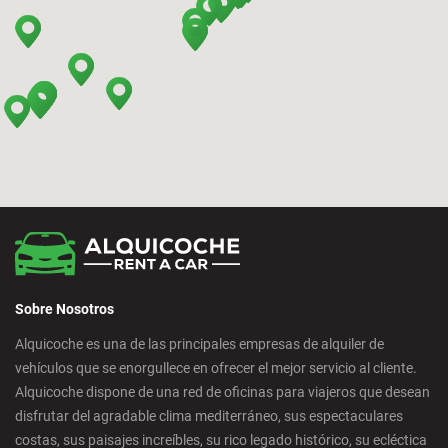
Bilbao - Barakaldo
Bilbao - Deusto
Bilbao - San Mames
Cádiz - Estación de Tren
Calpe - Ciudad
Sobre Nosotros
Castelldefels - Ciudad
Alquicoche es una de las principales empresas de alquiler de
vehículos que se enorgullece en ofrecer el mejor servicio al cliente.
Castellon - Ciudad
Alquicoche dispone de una red de oficinas para viajeros que desean
disfrutar del agradable clima mediterráneo, sus espectaculares
Castro Urdiales - Ciudad
costas, sus paisajes increíbles, su rico legado histórico, su ecléctica