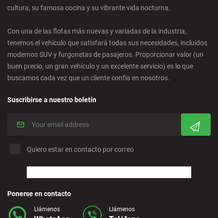
cultura, su famosa cocina y su vibrante vida nocturna.
Ciudad Real - Ciudad
Con una de las flotas más nuevas y variadas de la industria,
tenemos el vehículo que satisfará todas sus necesidades, incluidos
Córdoba - Ciudad
modernos SUV y furgonetas de pasajeros. Proporcionar valor (un
buen precio, un gran vehículo y un excelente servicio) es lo que
buscamos cada vez que un cliente confía en nosotros.
Corralejo - Fuerteventura
Suscribirse a nuestro boletín
Crevillente - Ciudad
Denia - Centro
Quiero estar en contacto por correo
Marbella - Estepona
Finestrat - Playa
Ponerse en contacto
Llámenos
Llámenos