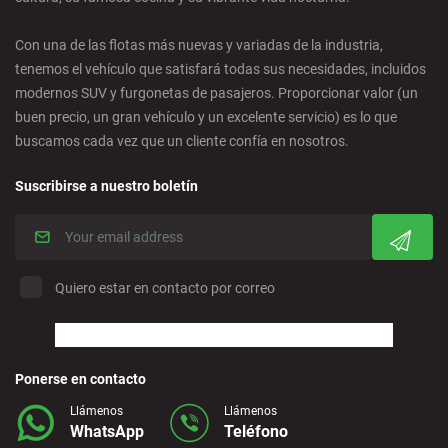
Ciudad Real - Ciudad
Con una de las flotas más nuevas y variadas de la industria,
tenemos el vehículo que satisfará todas sus necesidades, incluidos
Córdoba - Ciudad
modernos SUV y furgonetas de pasajeros. Proporcionar valor (un
buen precio, un gran vehículo y un excelente servicio) es lo que
buscamos cada vez que un cliente confía en nosotros.
Corralejo - Fuerteventura
Suscribirse a nuestro boletín
Crevillente - Ciudad
Denia - Centro
Quiero estar en contacto por correo
Marbella - Estepona
Finestrat - Playa
Ponerse en contacto
Llámenos
Llámenos
WhatsApp
Teléfono
Fuerteventura - Aeropuerto