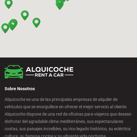
Bilbao - Barakaldo
Bilbao - Deusto
Bilbao - San Mames
Cádiz - Estación de Tren
Calpe - Ciudad
Sobre Nosotros
Castelldefels - Ciudad
Alquicoche es una de las principales empresas de alquiler de
vehículos que se enorgullece en ofrecer el mejor servicio al cliente.
Castellon - Ciudad
Alquicoche dispone de una red de oficinas para viajeros que desean
disfrutar del agradable clima mediterráneo, sus espectaculares
Castro Urdiales - Ciudad
costas, sus paisajes increíbles, su rico legado histórico, su ecléctica
cultura, su famosa cocina y su vibrante vida nocturna.