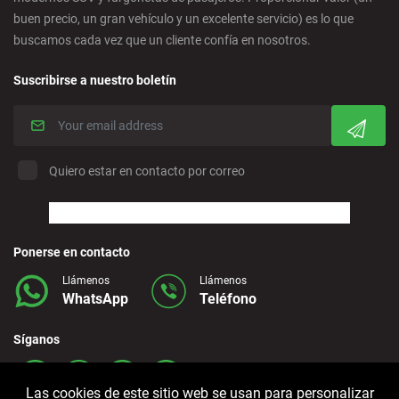
buen precio, un gran vehículo y un excelente servicio) es lo que
buscamos cada vez que un cliente confía en nosotros.
Corralejo - Fuerteventura
Suscribirse a nuestro boletín
Crevillente - Ciudad
Denia - Centro
Quiero estar en contacto por correo
Marbella - Estepona
Finestrat - Playa
Ponerse en contacto
Llámenos
Llámenos
WhatsApp
Teléfono
Fuerteventura - Aeropuerto
Síganos
Granada - Centro
Las cookies de este sitio web se usan para personalizar