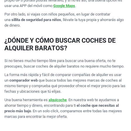
propio GPS portátil podrás llevártelo, y si no es así, una buena opción es
usar una APP del móvil como
Google Maps
.
Por otro lado, si viajas con niños pequeños, en lugar de contratar
una
sillita de seguridad para niños
, llévate la tuya propia y ahorrarás algo
de dinero.
¿DÓNDE Y CÓMO BUSCAR COCHES DE
ALQUILER BARATOS?
Si no tienes mucho tiempo libre para buscar una buena oferta, no te
preocupes, buscar coches de alquiler baratos no requiere mucho tiempo.
La forma más rápida y fácil de comparar compañías de alquiler es usar
un
comparador web
que busca todos las mejores marcas de coches al
mismo tiempo y comprueba qué proveedor ofrece el mejor precio para las
fechas y ubicaciones que tú elijas.
Una buena herramienta es
alquicoche
. En nuestra web te ayudamos a
ahorrar tiempo y dinero, encontrando para ti
el coche que necesitas al
precio más bajo
. En un solo click, comparamos entre todas las mejores
marcas para encontrar la mejor oferta.