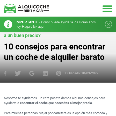
IMPORTANTE -
Cómo puede ayudar a los Ucranianos
hoy. Haga click
aquí
¿Te gustaría alquilar un coche para tus vacaciones
a un buen precio?
10 consejos para encontrar
un coche de alquiler barato
Publicado:
10/03/2022
Nosotros te ayudamos. En este post te damos algunos consejos para
ayudarte a
encontrar el coche que necesitas al mejor precio
.
Para muchas personas, viajar por carretera es la opción más cómoda y