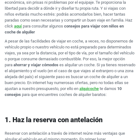
económica, sin prisas ni problemas por el equipaje. Te proporciona la
libertad para decidir a dónde ir y diseñar tu propia ruta. Y si viajas con
niños evitarás mucho estrés: podrás acomodarlos bien, hacer tantas
paradas como sean necesarias y compartir un buen viaje en familia. Haz
click
aquí
para consultar algunos
consejos para viajar con niños en
coche de alquiler
A pesar de las facilidades de viajar en coche, a veces, no disponemos de
vehículo propio o nuestro vehículo no está preparado para determinados
viajes, ya sea por la distancia, por el tipo de vía, por el tamaño del vehículo
o porque consume demasiado combustible. Por eso, la mejor opción
para
ahorrar y viajar cómodos
es alquilar un coche. Si ya tienes reservado
el alojamiento y el vuelo (en el caso de que viajes al extranjero o una zona
alejada del país) el siguiente paso es buscar un coche de alquiler a un
buen precio. En internet hay numerosas ofertas, pero no todas ellas se
ajustan a nuestro presupuesto, por ello en
alquicoche
te damos
10
consejos
para que encuentres coches de alquiler baratos:
1. Haz la reserva con antelación
Reservar con antelación a través de internet reúne más ventajas que
alquilar el vehículo en el mismo momento. En primer lugar,