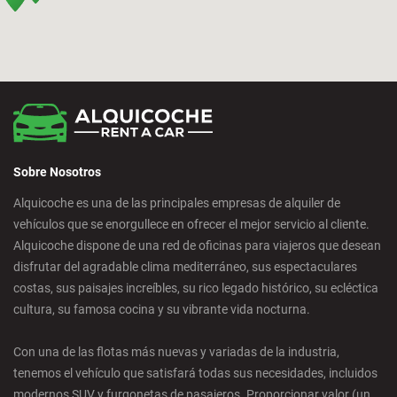
Bilbao - San Mames
Cádiz - Estación de Tren
Calpe - Ciudad
Sobre Nosotros
Castelldefels - Ciudad
Alquicoche es una de las principales empresas de alquiler de
vehículos que se enorgullece en ofrecer el mejor servicio al cliente.
Castellon - Ciudad
Alquicoche dispone de una red de oficinas para viajeros que desean
disfrutar del agradable clima mediterráneo, sus espectaculares
Castro Urdiales - Ciudad
costas, sus paisajes increíbles, su rico legado histórico, su ecléctica
cultura, su famosa cocina y su vibrante vida nocturna.
Ciudad Real - Ciudad
Con una de las flotas más nuevas y variadas de la industria,
tenemos el vehículo que satisfará todas sus necesidades, incluidos
Córdoba - Ciudad
modernos SUV y furgonetas de pasajeros. Proporcionar valor (un