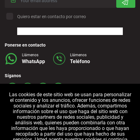
Quiero estar en contacto por correo
Ponerse en contacto
Llámenos
Llámenos
WhatsApp
Teléfono
Síganos
Las cookies de este sitio web se usan para personalizar
el contenido y los anuncios, ofrecer funciones de redes
sociales y analizar el tráfico. Además, compartimos
información sobre el uso que haga del sitio web con
nuestros partners de redes sociales, publicidad y
análisis web, quienes pueden combinarla con otra
información que les haya proporcionado o que hayan
Términos y
Política de
Política de
recopilado a partir del uso que haya hecho de sus
Condiciones
Privacidad
cookies
servicios. Usted acepta nuestras cookies si continúa