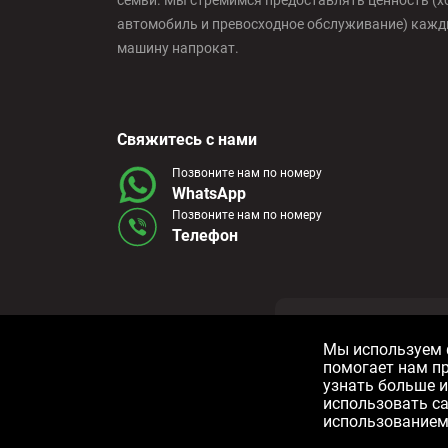
семьи. Мы стремимся предоставлять ценность (х
автомобиль и превосходное обслуживание) кажды
Bilbao - Airport
машину напрокат.
Bilbao - Intermodal Station
Свяжитесь с нами
Cádiz - Train Station
Позвоните нам по номеру
WhatsApp
Позвоните нам по номеру
Телефон
Calpe - Downtown
Castelldefels - City
Условия и пол
Мы используем ф
помогает нам п
Castellon - Train Station
Все права защищены © 2006-2025 Alquicoche Rent a 
узнать больше и
использовать са
использованием 
Castro Urdiales - City