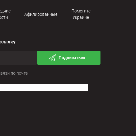
едние
Помогите
Афилированные
ости
Украине
ссылку
Подписаться
связи по почте