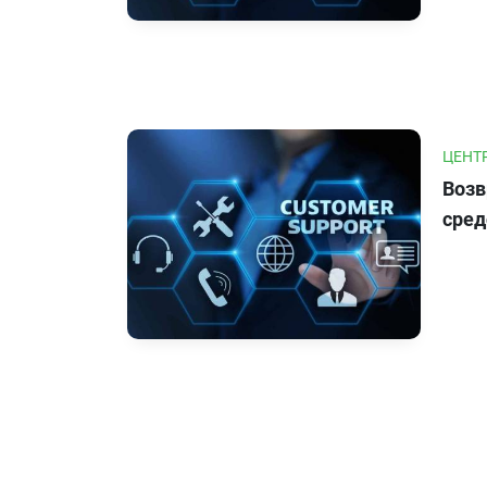
ЦЕНТ
Возв
сред