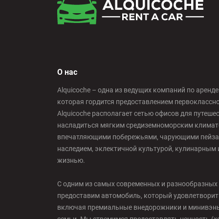
Barcelona - El Prat
Barcelona - Sants Train Station
О нас
Alquicoche – одна из ведущих компаний по аренд
Barcelona - Mataro
которая гордится предоставлением первоклассн
Alquicoche располагает сетью офисов для путеш
насладиться мягким средиземноморским климато
Barcelona - Terrassa
впечатляющими побережьями, чарующими пейза
наследием, эклектичной культурой, кулинарным 
жизнью.
Benidorm - Downtown
С одним из самых современных и разнообразных 
предоставим автомобиль, который удовлетворит
Bilbao - Barakaldo
включая премиальные внедорожники и минивэны,