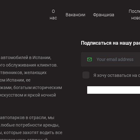
О
Посл
Вакансии
Франшиза
нас
нов
Подписаться на нашу ра
е автомобилей в Испании,
ого обслуживания клиентов.
ественников, желающих
Я хочу оставаться на 
м Испании, ее
жами, богатым историческим
искусством и яркой ночной
автопарков в отрасли, мы
 любые потребности аренды,
 которые захотят водить все