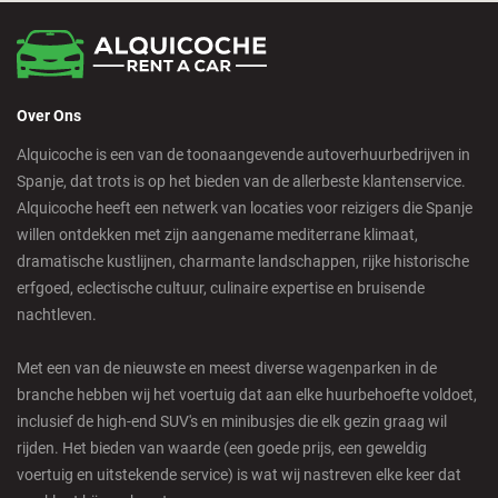
Calpe - Downtown
Over Ons
Castelldefels - City
Alquicoche is een van de toonaangevende autoverhuurbedrijven in
Spanje, dat trots is op het bieden van de allerbeste klantenservice.
Castellon - Train Station
Alquicoche heeft een netwerk van locaties voor reizigers die Spanje
willen ontdekken met zijn aangename mediterrane klimaat,
Castro Urdiales - City
dramatische kustlijnen, charmante landschappen, rijke historische
erfgoed, eclectische cultuur, culinaire expertise en bruisende
nachtleven.
Ciudad Real - Downtown
Met een van de nieuwste en meest diverse wagenparken in de
Cordoba - Downtown
branche hebben wij het voertuig dat aan elke huurbehoefte voldoet,
inclusief de high-end SUV's en minibusjes die elk gezin graag wil
rijden. Het bieden van waarde (een goede prijs, een geweldig
Corralejo - Fuerteventura
voertuig en uitstekende service) is wat wij nastreven elke keer dat