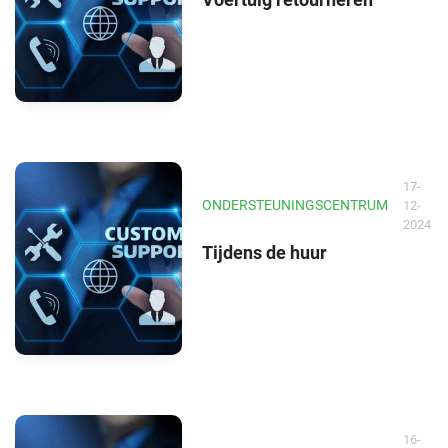
17-
ONDERSTEUNINGSCENTRUM
12-
2024
Tijdens de huur
16-