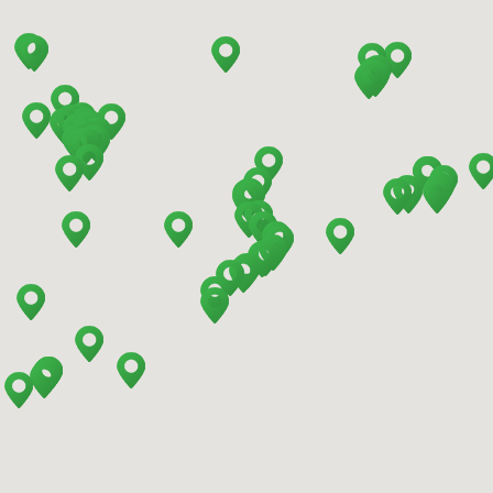
Barcelona - Sants Train Station
Barcelona - Mataro
Barcelona - Terrassa
Benidorm - Downtown
Bilbao - Barakaldo
Bilbao - Airport
Bilbao - Intermodal Station
Cádiz - Train Station