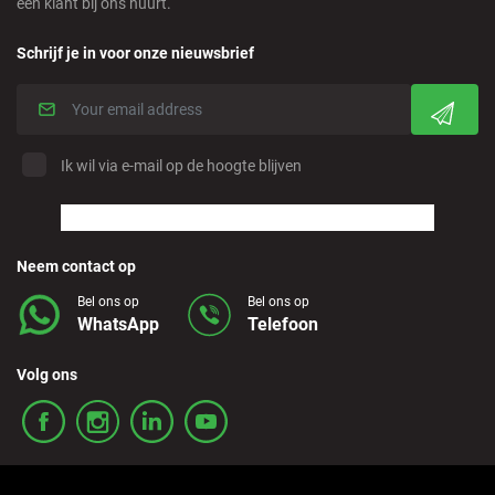
een klant bij ons huurt.
Crevillente - City
Schrijf je in voor onze nieuwsbrief
Denia - Downtown/Port
Estepona - City
Ik wil via e-mail op de hoogte blijven
Finestrat - Downtown
Neem contact op
Fuerteventura - Airport
Bel ons op
Bel ons op
WhatsApp
Telefoon
Granada - Downtown
Volg ons
Granada - Downtown
Guadalajara - Downtown