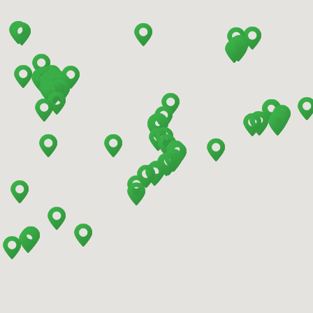
Barcelona - Sants Train Station
Barcelona - Mataro
Barcelona - Terrassa
Benidorm - Downtown
Bilbao - Barakaldo
Bilbao - Airport
Bilbao - Intermodal Station
Cádiz - Train Station