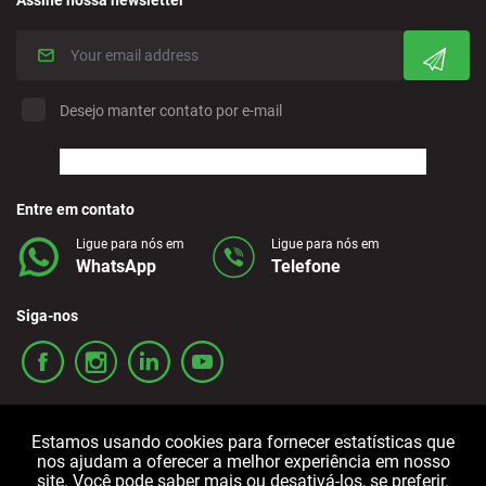
Assine nossa newsletter
Crevillente - City
Denia - Downtown/Port
Desejo manter contato por e-mail
Estepona - City
Finestrat - Downtown
Entre em contato
Ligue para nós em
Ligue para nós em
WhatsApp
Telefone
Fuerteventura - Airport
Siga-nos
Granada - Downtown
Granada - Downtown
Estamos usando cookies para fornecer estatísticas que
nos ajudam a oferecer a melhor experiência em nosso
Guadalajara - Downtown
site. Você pode saber mais ou desativá-los, se preferir.