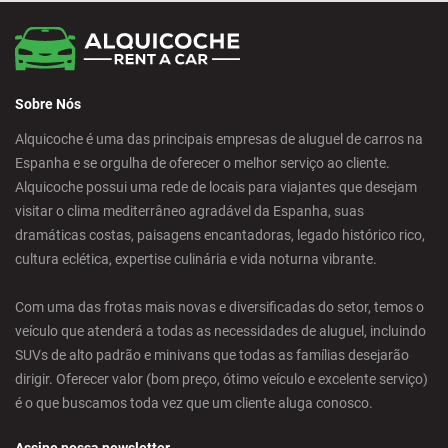
Calpe - Downtown
Sobre Nós
Castelldefels - City
Alquicoche é uma das principais empresas de aluguel de carros na
Espanha e se orgulha de oferecer o melhor serviço ao cliente.
Castellon - Train Station
Alquicoche possui uma rede de locais para viajantes que desejam
visitar o clima mediterrâneo agradável da Espanha, suas
Castro Urdiales - City
dramáticas costas, paisagens encantadoras, legado histórico rico,
cultura eclética, expertise culinária e vida noturna vibrante.
Ciudad Real - Downtown
Com uma das frotas mais novas e diversificadas do setor, temos o
veículo que atenderá a todas as necessidades de aluguel, incluindo
Cordoba - Downtown
SUVs de alto padrão e minivans que todas as famílias desejarão
dirigir. Oferecer valor (bom preço, ótimo veículo e excelente serviço)
é o que buscamos toda vez que um cliente aluga conosco.
Corralejo - Fuerteventura