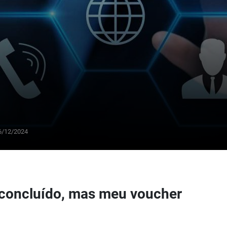
6/12/2024
MELHOR OFERTA
50
€/dia
i concluído, mas meu voucher
GRANDE DESCONTO
Alugue um SUV por