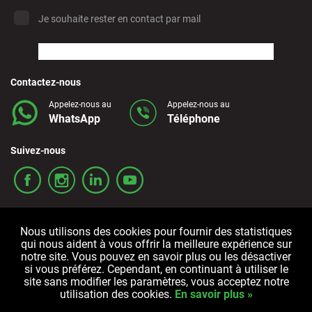
Estepona - City
Je souhaite rester en contact par mail
Finestrat - Downtown
Contactez-nous
Fuerteventura - Airport
Appelez-nous au
Appelez-nous au
WhatsApp
Téléphone
Granada - Downtown
Suivez-nous
Granada - Downtown
Guadalajara - Downtown
Nous utilisons des cookies pour fournir des statistiques
qui nous aident à vous offrir la meilleure expérience sur
Ibiza - Airport
notre site. Vous pouvez en savoir plus ou les désactiver
Termes et conditions
Politique de confidentialité
Cookies
si vous préférez. Cependant, en continuant à utiliser le
site sans modifier les paramètres, vous acceptez notre
utilisation des cookies.
En savoir plus »
Javea - City
Tous droits réservés © 2006-2025 Alquicoche Rent a Car