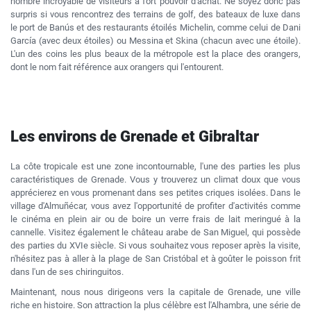
nombre incroyable de visiteurs à fort pouvoir d'achat. Ne soyez donc pas
surpris si vous rencontrez des terrains de golf, des bateaux de luxe dans
le port de Banús et des restaurants étoilés Michelin, comme celui de Dani
García (avec deux étoiles) ou Messina et Skina (chacun avec une étoile).
L'un des coins les plus beaux de la métropole est la place des orangers,
dont le nom fait référence aux orangers qui l'entourent.
Les environs de Grenade et Gibraltar
La côte tropicale est une zone incontournable, l'une des parties les plus
caractéristiques de Grenade. Vous y trouverez un climat doux que vous
apprécierez en vous promenant dans ses petites criques isolées. Dans le
village d'Almuñécar, vous avez l'opportunité de profiter d'activités comme
le cinéma en plein air ou de boire un verre frais de lait meringué à la
cannelle. Visitez également le château arabe de San Miguel, qui possède
des parties du XVIe siècle. Si vous souhaitez vous reposer après la visite,
n'hésitez pas à aller à la plage de San Cristóbal et à goûter le poisson frit
dans l'un de ses chiringuitos.
Maintenant, nous nous dirigeons vers la capitale de Grenade, une ville
riche en histoire. Son attraction la plus célèbre est l'Alhambra, une série de