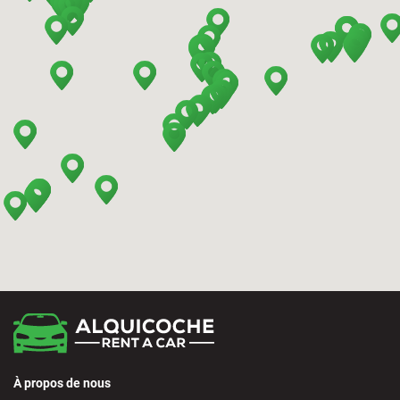
Barcelona - Terrassa
Benidorm - Downtown
Bilbao - Barakaldo
Bilbao - Airport
Bilbao - Intermodal Station
Cádiz - Train Station
Calpe - Downtown
À propos de nous
Castelldefels - City