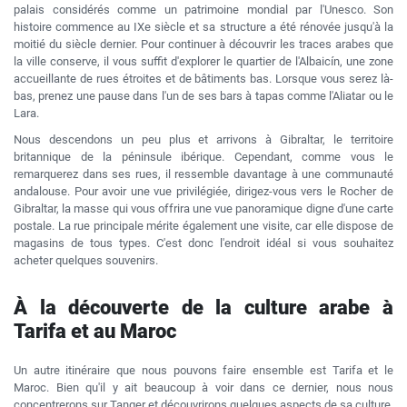
palais considérés comme un patrimoine mondial par l'Unesco. Son
histoire commence au IXe siècle et sa structure a été rénovée jusqu'à la
moitié du siècle dernier. Pour continuer à découvrir les traces arabes que
la ville conserve, il vous suffit d'explorer le quartier de l'Albaicín, une zone
accueillante de rues étroites et de bâtiments bas. Lorsque vous serez là-
bas, prenez une pause dans l'un de ses bars à tapas comme l'Aliatar ou le
Lara.
Nous descendons un peu plus et arrivons à Gibraltar, le territoire
britannique de la péninsule ibérique. Cependant, comme vous le
remarquerez dans ses rues, il ressemble davantage à une communauté
andalouse. Pour avoir une vue privilégiée, dirigez-vous vers le Rocher de
Gibraltar, la masse qui vous offrira une vue panoramique digne d'une carte
postale. La rue principale mérite également une visite, car elle dispose de
magasins de tous types. C'est donc l'endroit idéal si vous souhaitez
acheter quelques souvenirs.
À la découverte de la culture arabe à
Tarifa et au Maroc
Un autre itinéraire que nous pouvons faire ensemble est Tarifa et le
Maroc. Bien qu'il y ait beaucoup à voir dans ce dernier, nous nous
concentrerons sur Tanger et découvrirons quelques aspects de sa culture.