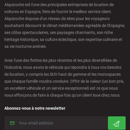
Alquicoche est l'une des principales entreprises de location de
voitures en Espagne, fière de fournir le meilleur service client.
Castellon - Train Station
Alquicoche dispose d'un réseau de sites pour les voyageurs
souhaitant découvrir le climat méditerranéen agréable de l'Espagne,
Castro Urdiales - City
ses côtes spectaculaires, ses paysages charmants, son riche
héritage historique, sa culture éclectique, son expertise culinaire et
sa vie nocturne animée.
Ciudad Real - Downtown
Avec l'une des flottes les plus récentes et les plus diversifiées de
Cordoba - Downtown
l'industrie, nous avons le véhicule qui répondra à tous vos besoins
de location, y compris les SUV haut de gamme et les monospaces
que chaque famille voudra conduire. Offrir de la valeur (un bon prix,
Corralejo - Fuerteventura
un excellent véhicule et un service exceptionnel) est ce que nous
nous efforçons de faire à chaque fois qu'un client loue chez nous.
Crevillente - City
Abonnez-vous à notre newsletter
Denia - Downtown/Port