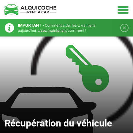
IMPORTANT -
Comment aider les Ukrainiens
aujourd'hui.
Lisez maintenant
comment !
Récupération du véhicule