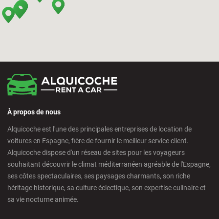
Bilbao - Intermodal Station
Cádiz - Train Station
Calpe - Downtown
À propos de nous
Castelldefels - City
Alquicoche est l'une des principales entreprises de location de
voitures en Espagne, fière de fournir le meilleur service client.
Castellon - Train Station
Alquicoche dispose d'un réseau de sites pour les voyageurs
souhaitant découvrir le climat méditerranéen agréable de l'Espagne,
Castro Urdiales - City
ses côtes spectaculaires, ses paysages charmants, son riche
héritage historique, sa culture éclectique, son expertise culinaire et
sa vie nocturne animée.
Ciudad Real - Downtown