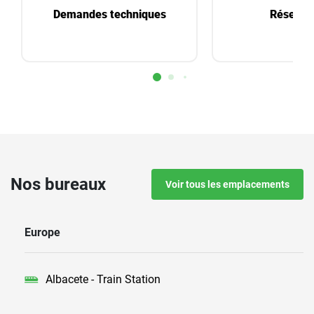
Demandes techniques
Réservat
Nos bureaux
Voir tous les emplacements
Europe
Albacete - Train Station