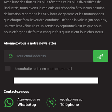
Avec l'une des flottes les plus récentes et les plus diversifiées de
Cordoba - Downtown
l'industrie, nous avons le véhicule qui répondra à tous vos besoins
de location, y compris les SUV haut de gamme et les monospaces
que chaque famille voudra conduire. Offrir de la valeur (un bon prix,
Corralejo - Fuerteventura
un excellent véhicule et un service exceptionnel) est ce que nous
nous efforçons de faire à chaque fois qu'un client loue chez nous.
Crevillente - City
Abonnez-vous à notre newsletter
Denia - Downtown/Port
Estepona - City
Je souhaite rester en contact par mail
Finestrat - Downtown
Contactez-nous
Fuerteventura - Airport
Appelez-nous au
Appelez-nous au
WhatsApp
Téléphone
Granada - Downtown