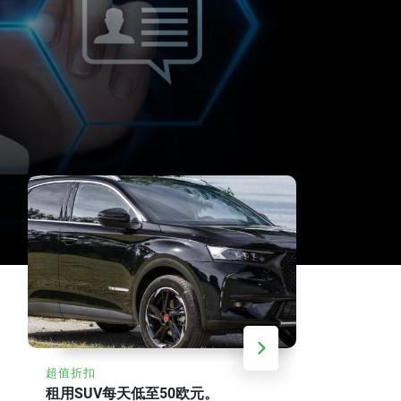
折扣
20
%
超值折扣
最多可节省 2
租用SUV每天低至50欧元。
每周汽车租