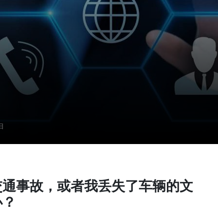
来自
25
日
€/天
交通事故，或者我丢失了车辆的文
办？
夏季折扣