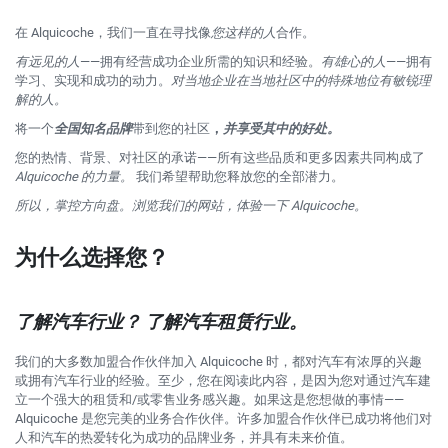
在 Alquicoche，我们一直在寻找像
您这样的人
合作。
有远见的人
——拥有经营成功企业所需的知识和经验。
有雄心的人
——拥有
学习、实现和成功的动力。
对
当地企业
在
当地社区
中的特殊地位有敏锐理
解的人。
将一个
全国知名品牌
带到您的社区
，
并享受其中的好处。
您的热情、背景、对社区的承诺——所有这些品质和更多因素共同构成了
Alquicoche 的力量。
我们希望帮助您释放您的全部潜力。
所以，掌控方向盘。浏览我们的网站，体验一下 Alquicoche。
为什么选择您？
了解汽车行业？
了解汽车租赁行业。
我们的大多数加盟合作伙伴加入 Alquicoche 时，都对汽车有浓厚的兴趣
或拥有汽车行业的经验。至少，您在阅读此内容，是因为您对通过汽车建
立一个强大的租赁和/或零售业务感兴趣。如果这是您想做的事情——
Alquicoche 是您完美的业务合作伙伴。许多加盟合作伙伴已成功将他们对
人和汽车的热爱转化为成功的品牌业务，并具有未来价值。