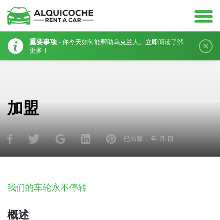
重要事项 -
你今天如何能帮助乌克兰人。
立即阅读
了解
更多！
加盟
已出版：
年-月-日
我们的车轮永不停转
概述