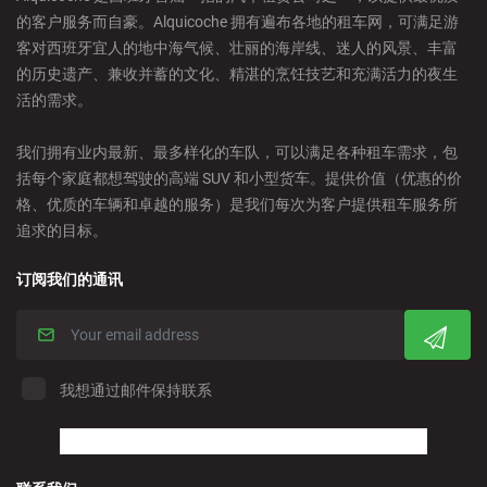
的客户服务而自豪。Alquicoche 拥有遍布各地的租车网，可满足游
Castellon - Train Station
客对西班牙宜人的地中海气候、壮丽的海岸线、迷人的风景、丰富
的历史遗产、兼收并蓄的文化、精湛的烹饪技艺和充满活力的夜生
Castro Urdiales - City
活的需求。
我们拥有业内最新、最多样化的车队，可以满足各种租车需求，包
Ciudad Real - Downtown
括每个家庭都想驾驶的高端 SUV 和小型货车。提供价值（优惠的价
格、优质的车辆和卓越的服务）是我们每次为客户提供租车服务所
Cordoba - Downtown
追求的目标。
订阅我们的通讯
Corralejo - Fuerteventura
Crevillente - City
我想通过邮件保持联系
Denia - Downtown/Port
Estepona - City