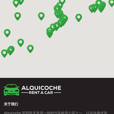
Barcelona - Terrassa
Benidorm - Downtown
Bilbao - Barakaldo
Bilbao - Airport
Bilbao - Intermodal Station
Cádiz - Train Station
Calpe - Downtown
关于我们
Castelldefels - City
Alquicoche 是西班牙首屈一指的汽车租赁公司之一，以提供最优质