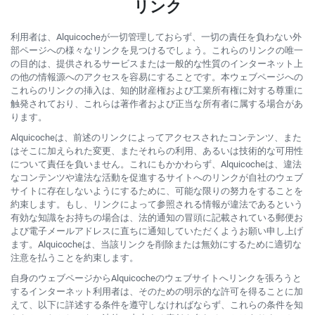
リンク
利用者は、Alquicocheが一切管理しておらず、一切の責任を負わない外
部ページへの様々なリンクを見つけるでしょう。これらのリンクの唯一
の目的は、提供されるサービスまたは一般的な性質のインターネット上
の他の情報源へのアクセスを容易にすることです。本ウェブページへの
これらのリンクの挿入は、知的財産権および工業所有権に対する尊重に
触発されており、これらは著作者および正当な所有者に属する場合があ
ります。
Alquicocheは、前述のリンクによってアクセスされたコンテンツ、また
はそこに加えられた変更、またそれらの利用、あるいは技術的な可用性
について責任を負いません。これにもかかわらず、Alquicocheは、違法
なコンテンツや違法な活動を促進するサイトへのリンクが自社のウェブ
サイトに存在しないようにするために、可能な限りの努力をすることを
約束します。もし、リンクによって参照される情報が違法であるという
有効な知識をお持ちの場合は、法的通知の冒頭に記載されている郵便お
よび電子メールアドレスに直ちに通知していただくようお願い申し上げ
ます。Alquicocheは、当該リンクを削除または無効にするために適切な
注意を払うことを約束します。
自身のウェブページからAlquicocheのウェブサイトへリンクを張ろうと
するインターネット利用者は、そのための明示的な許可を得ることに加
えて、以下に詳述する条件を遵守しなければならず、これらの条件を知