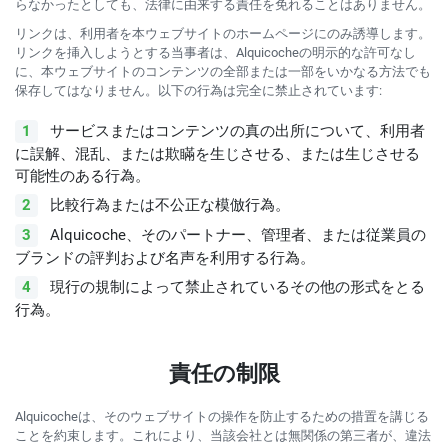
らなかったとしても、法律に由来する責任を免れることはありません。
リンクは、利用者を本ウェブサイトのホームページにのみ誘導します。
リンクを挿入しようとする当事者は、Alquicocheの明示的な許可なし
に、本ウェブサイトのコンテンツの全部または一部をいかなる方法でも
保存してはなりません。以下の行為は完全に禁止されています:
サービスまたはコンテンツの真の出所について、利用者
に誤解、混乱、または欺瞞を生じさせる、または生じさせる
可能性のある行為。
比較行為または不公正な模倣行為。
Alquicoche、そのパートナー、管理者、または従業員の
ブランドの評判および名声を利用する行為。
現行の規制によって禁止されているその他の形式をとる
行為。
責任の制限
Alquicocheは、そのウェブサイトの操作を防止するための措置を講じる
ことを約束します。これにより、当該会社とは無関係の第三者が、違法