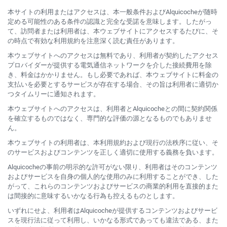
本サイトの利用またはアクセスは、本一般条件およびAlquicocheが随時
定める可能性のある条件の認識と完全な受諾を意味します。したがっ
て、訪問者または利用者は、本ウェブサイトにアクセスするたびに、そ
の時点で有効な利用規約を注意深く読む責任があります。
本ウェブサイトへのアクセスは無料であり、利用者が契約したアクセス
プロバイダーが提供する電気通信ネットワークを介した接続費用を除
き、料金はかかりません。もし必要であれば、本ウェブサイトに料金の
支払いを必要とするサービスが存在する場合、その旨は利用者に適切か
つタイムリーに通知されます。
本ウェブサイトへのアクセスは、利用者とAlquicocheとの間に契約関係
を確立するものではなく、専門的な評価の源となるものでもありませ
ん。
本ウェブサイトの利用者は、本利用規約および現行の法秩序に従い、そ
のサービスおよびコンテンツを正しく適切に使用する義務を負います。
Alquicocheの事前の明示的な許可がない限り、利用者はそのコンテンツ
およびサービスを自身の個人的な使用のみに利用することができ、した
がって、これらのコンテンツおよびサービスの商業的利用を直接的また
は間接的に意味するいかなる行為も控えるものとします。
いずれにせよ、利用者はAlquicocheが提供するコンテンツおよびサービ
スを現行法に従って利用し、いかなる形式であっても違法である、また