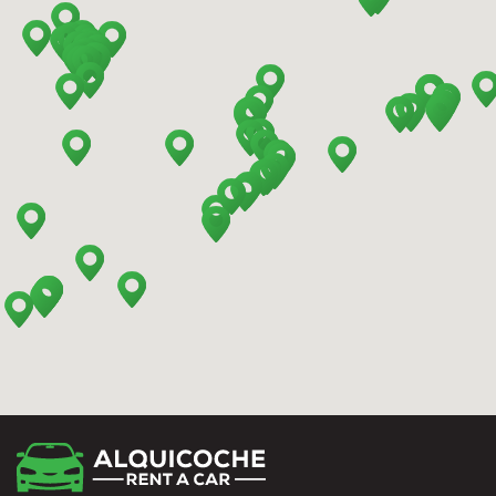
Barcelona - Mataro
Barcelona - Terrassa
Benidorm - Downtown
Bilbao - Barakaldo
Bilbao - Airport
Bilbao - Intermodal Station
Cádiz - Train Station
Calpe - Downtown