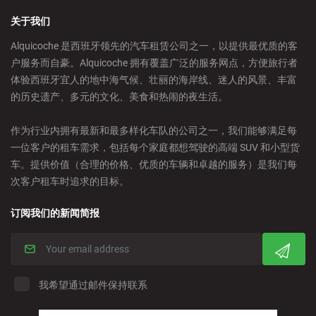
关于我们
Castelldefels - City
Alquicoche 是西班牙领先的汽车租赁公司之一，以提供最优质的客
户服务而自豪。Alquicoche 拥有覆盖广泛的服务网点，方便旅行者
Castellon - Train Station
体验西班牙宜人的地中海气候、壮丽的海岸线、迷人的风景、丰富
的历史遗产、多元的文化、美食和热闹的夜生活。
Castro Urdiales - City
作为行业内拥有最新和最多样化车队的公司之一，我们能够满足每
一位客户的租车需求，包括每个家庭都想驾驶的高端 SUV 和小型货
Ciudad Real - Downtown
车。提供价值（合理的价格、优质的车辆和卓越的服务）是我们每
次客户租车时追求的目标。
Cordoba - Downtown
订阅我们的新闻简报
Corralejo - Fuerteventura
Crevillente - City
我希望通过邮件保持联系