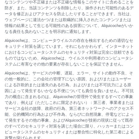
なコンテンツや不正確または不正確な情報をこのサイトに含めることを
防ぎ、また、当該コンテンツを削除したり、操作された可能性のあるデ
ータを修正およびアクセスを防止したりすることができます。当社は、
ウェブページに違法かつ/または欺瞞的に挿入されたコンテンツまたは
情報の結果として生じる可能性のある損害について、Alquicocheがいか
なる責任も負わないことを明示的に通知します。
Alquicocheは、コンピュータウイルスの存在を検出するための適切なセ
キュリティ対策を講じています。それにもかかわらず、インターネット
におけるコンピュータシステムのセキュリティ対策は完全に信頼できる
ものではないため、Alquicocheは、ウイルスや利用者のコンピュータシ
ステムに有害なその他の要素が存在しないことを保証できません。
Alquicocheは、サービスの中断、遅延、エラー、サイトの動作不良、そ
の他一般的に、この会社の管理下にない原因、および/またはユーザー
による詐欺的または過失のある行為、および/または不可抗力による原
因によって発生するいかなる不便についても責任を負いません。不可抗
力の概念に含まれるのは、Alquicocheの管理外で発生するすべての事象
であり、例えば（ただしこれに限定されない）：第三者、事業者または
サービス会社の故障、政府の行為、第三者ネットワークへのアクセス不
能、公的機関の行為および不作為、ならびに自然現象、停電などによっ
て発生するその他の事象、およびAlquicocheが技術の現状に従って既存
のすべてのセキュリティ対策を講じた場合に限り、ハッカーまたはコン
ピュータシステムのセキュリティまたは整合性に特化した第三者による
攻撃が挙げられます。