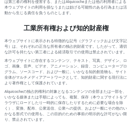
は第三者の権利を侵害する、またはAlquicocheまたは他の利用者による
本ウェブサイトの利用を損なうまたは妨げる可能性のある行為または活
動から生じる責任を負うものとします。
工業所有権および知的財産権
本ウェブサイトに表示される特徴的な記号（グラフィックおよび文字記
号）は、それぞれの正当な所有者の独占的財産です。したがって、適切
な許可を持たない第三者による経済取引での使用は禁止されています。
本ウェブサイトに存在するコンテンツ、テキスト、写真、デザイン、ロ
ゴ、画像、音声、ビデオ、アニメーション、録音、コンピュータープロ
グラム、ソースコード、および一般に、いかなる知的創造物も、サイト
全体がマルチメディアアートワークとして、知的財産に関する現行法に
より著作権として保護されています。
Alquicocheの独占的権利の対象となるコンテンツの全部または一部を、
いかなる媒体または手順によっても、複製、保存（本ウェブサイトをブ
ラウザにロードしたり一時的に保存したりするために必要な場合を除
く）、変換、配布、公衆送信、公衆への提供、および一般にその他のい
かなる形式での使用も、この目的のための事前の明示的な許可がない限
り、禁止されています。