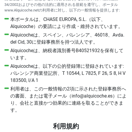
34/2002およびその他の法的に適用される規範を遵守し、ポータル
www.Alquicoche.netの利用者に対し、以下の一般情報を提供します:
本ポータルは、CHASE EUROPA, S.L.（以下、
Alquicoche）の要請により作成・維持されています。
Alquicocheは、スペイン、バレンシア、46018、Avda.
del Cid, 30に登録事務所を持つ法人です。
Alquicocheは、納税者識別番号B40521932を保有して
います。
Alquicocheは、以下の公的登録簿に登録されています:
バレンシア商業登記所、T 10544, L 7825, F 26, S 8, H V
183500, I/A 1
利用者は、この一般情報の2項に示された登録事務所へ
の書面、または電子メール（info@alquicoche.es）によ
り、会社と直接かつ効果的に連絡を取ることができま
す。
利用規約