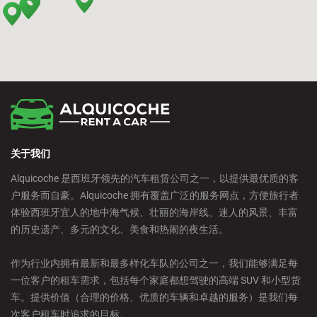
Bilbao - Intermodal Station
Cádiz - Train Station
Calpe - Downtown
关于我们
Castelldefels - City
Alquicoche 是西班牙领先的汽车租赁公司之一，以提供最优质的客
户服务而自豪。Alquicoche 拥有覆盖广泛的服务网点，方便旅行者
Castellon - Train Station
体验西班牙宜人的地中海气候、壮丽的海岸线、迷人的风景、丰富
的历史遗产、多元的文化、美食和热闹的夜生活。
Castro Urdiales - City
作为行业内拥有最新和最多样化车队的公司之一，我们能够满足每
一位客户的租车需求，包括每个家庭都想驾驶的高端 SUV 和小型货
Ciudad Real - Downtown
车。提供价值（合理的价格、优质的车辆和卓越的服务）是我们每
次客户租车时追求的目标。