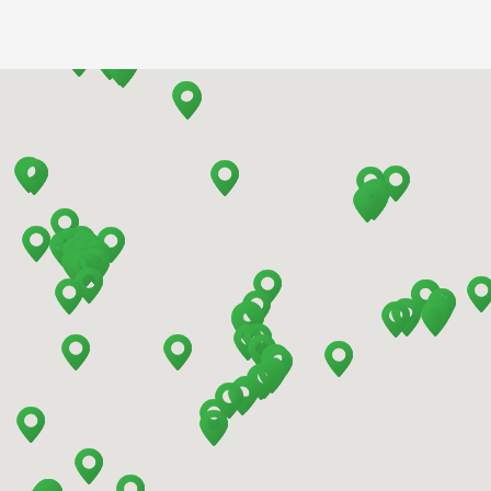
Barcelona - Airport
Barcelona - El Prat
Barcelona - Sants Train Station
Barcelona - Mataro
Barcelona - Terrassa
Benidorm - Downtown
Bilbao - Barakaldo
Bilbao - Airport