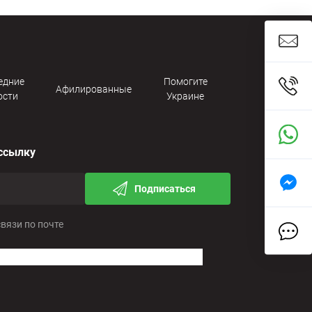
едние
Помогите
Афилированные
ости
Украине
ссылку
Подписаться
связи по почте