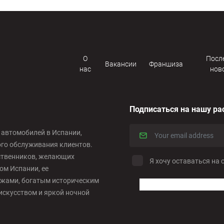
О
Посл
Вакансии
Франшиза
нас
нов
Подписаться на нашу ра
е автомобилей в Испании,
ого обслуживания клиентов.
ественников, желающих
Я хочу оставаться на 
м Испании, ее
жами, богатым историческим
искусством и яркой ночной