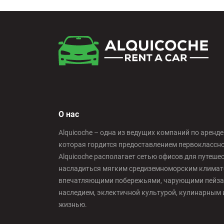
О нас
Alquicoche – одна из ведущих компаний по аренд
которая гордится предоставлением первоклассн
Alquicoche располагает сетью офисов для путеш
насладиться мягким средиземноморским климато
впечатляющими побережьями, чарующими пейза
наследием, эклектичной культурой, кулинарным 
жизнью.